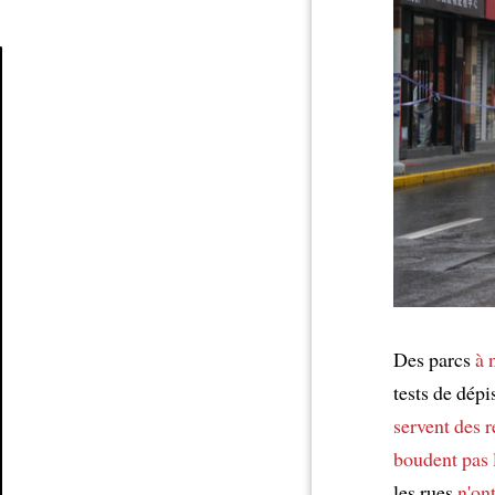
Article
Des parcs
à 
tests de dép
servent des 
boudent pas l
les rues
n'on