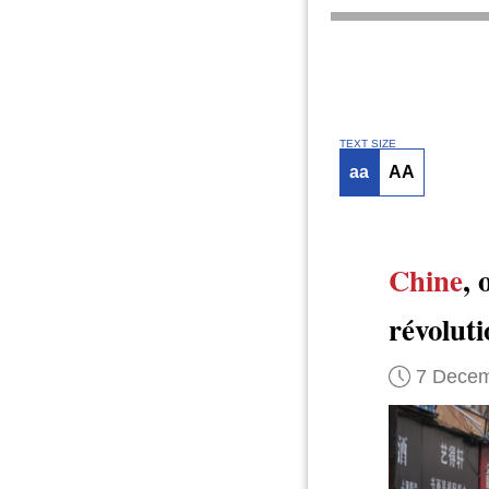
TEXT SIZE
aa
AA
Chine
,
révoluti
7 Decem