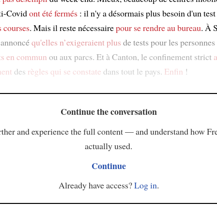
ti-Covid
ont été fermés
: il n'y a désormais plus besoin d'un tes
es courses
. Mais il reste nécessaire
pour se rendre
au bureau
. À 
t annoncé
qu'elles n’exigeraient plus
de tests pour les personnes
rts en commun
ou aux parcs. Et à Canton, le confinement strict
a
ment
des
règles
qui se constate
dans tout le pays.
Enfin
!
Continue the conversation
ther and experience the full content — and understand how Fr
actually used.
Continue
Already have access?
Log in
.