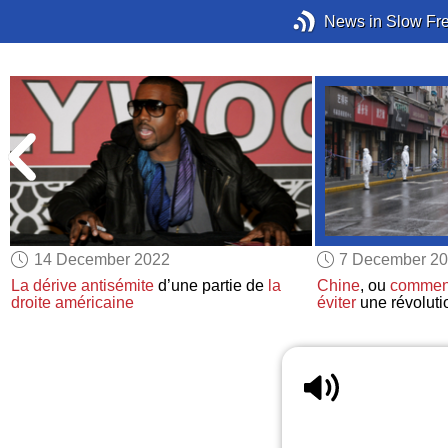
News in Slow Fr
14 December 2022
7 December 2
La dérive antisémite
d’une partie de
la
Chine
, ou
comment
droite américaine
éviter
une révoluti