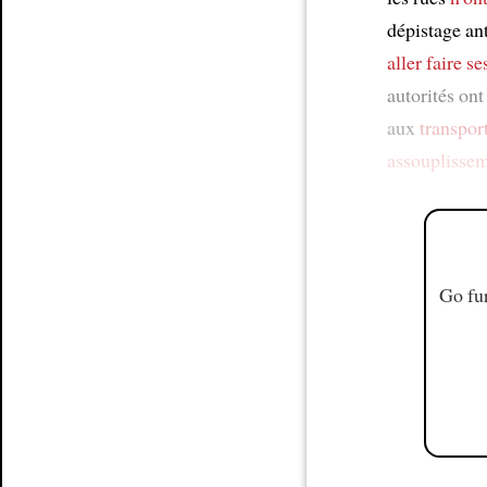
dépistage an
aller faire s
autorités on
aux
transpo
assouplisse
Go fur