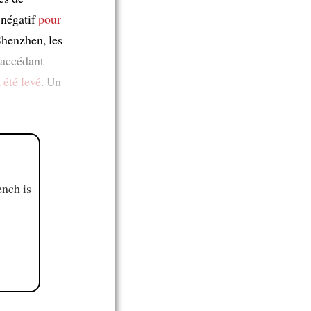
t négatif
pour
Shenzhen, les
 accédant
 été levé
. Un
ench is