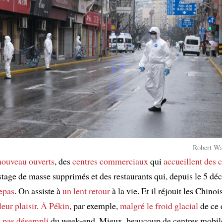
Robert Wa
nouveau ouverts
, des
centres commerciaux
qui
accueillent des c
istage de masse supprimés et des restaurants qui, depuis le 5 dé
repas
. On assiste à
un lent retour
à la vie. Et il réjouit les Chinoi
eur plaisir
.
À Pékin
, par exemple,
malgré le froid glacial
de ce 
t pas désempli
du week-end. Mieux, beaucoup de centres mobil