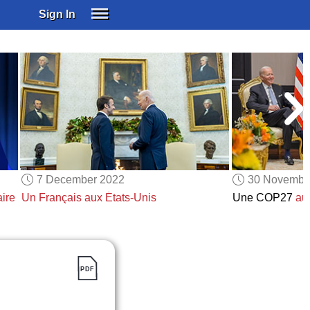
Sign In
SIGN IN
SUBSCRIBE
EDUCATIONAL LICENSES
GIFT CARDS
OTHER LANGUAGES
ABOUT US
ALEXA
7 December 2022
30 Novembe
ADJUST COLORS
ire
Un Français
aux États-Unis
Une COP27
au