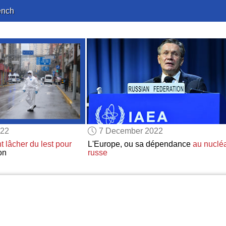
ench
022
7 December 2022
 lâcher du lest
pour
L'Europe, ou sa dépendance
au nucléa
on
russe