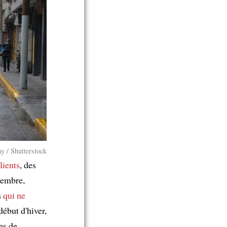
y / Shutterstock
lients
, des
cembre,
s
qui ne
début d'hiver,
es de