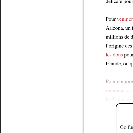
délicate pou
Pour
venir e
Arizona, un f
millions de d
l’origine de
les dons
pou
Irlande, ou 
Pour compr
remonter
… a
les Irlandais
Go fur