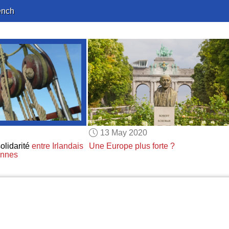
ench
13 May 2020
olidarité
entre Irlandais
Une Europe plus forte ?
ennes