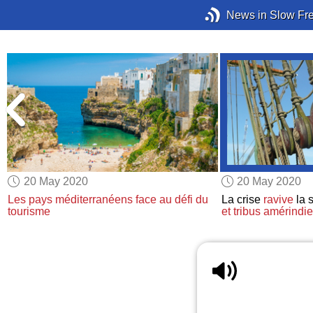
News in Slow Fr
20 May 2020
20 May 2020
Les pays méditerranéens face au défi du
La crise
ravive
la s
tourisme
et tribus amérindi