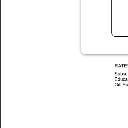
RATE
Subscr
Educat
Gift S