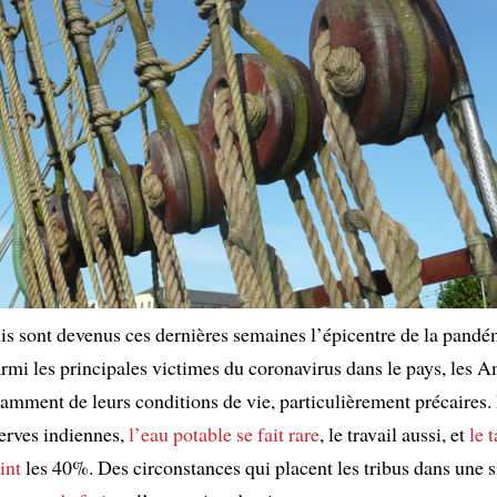
is sont devenus ces dernières semaines l’épicentre de la pandé
rmi les principales victimes du coronavirus dans le pays, les A
tamment de leurs conditions de vie, particulièrement précaires.
serves indiennes,
l’eau potable se fait rare
, le travail aussi, et
le 
int
les 40%. Des circonstances qui placent les tribus dans une s