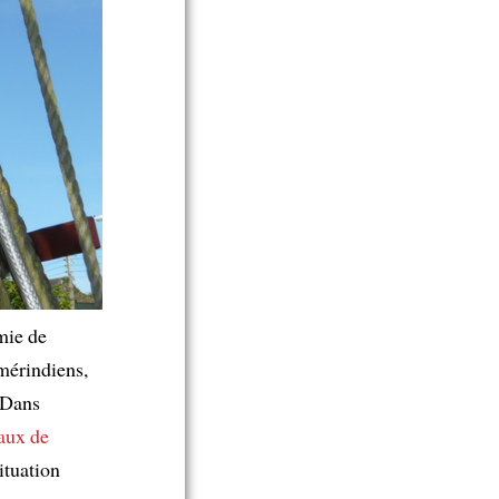
mie de
mérindiens,
 Dans
taux de
ituation