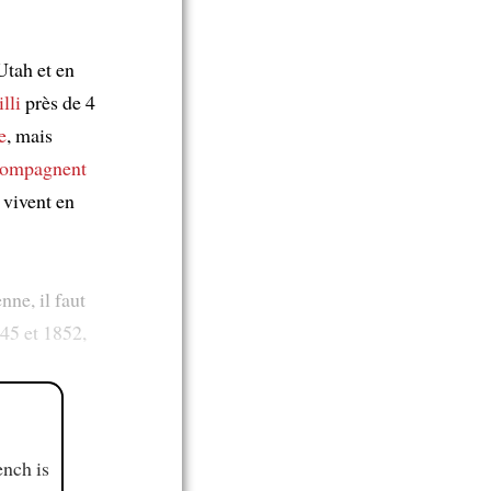
Utah et en
lli
près de 4
e
, mais
compagnent
 vivent en
nne, il faut
45 et 1852,
ench is