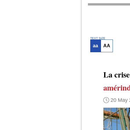
TEXT SIZE
aa
AA
La cris
amérind
20 May 