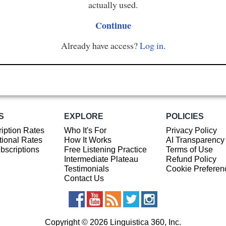
actually used.
Continue
Already have access?
Log in
.
S
EXPLORE
POLICIES
iption Rates
Who It's For
Privacy Policy
ional Rates
How It Works
AI Transparency
ubscriptions
Free Listening Practice
Terms of Use
Intermediate Plateau
Refund Policy
Testimonials
Cookie Preferen
Contact Us
Copyright © 2026 Linguistica 360, Inc.