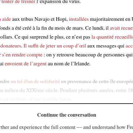
r
tenter de freiner
l’expansion du virus.
n aide
aux tribus Navajo et Hopi,
installées
majoritairement en 
onds a été créé à la fin du mois de mars. Ce lundi, il
avait recuei
ollars. Ce qui surprend le plus, ce n’est pas
la quantité recueilli
s
donateurs
.
Il suffit de jeter un coup d’œil
aux messages qui
ac
r
s’en rendre compte
: on y retrouve beaucoup de personnes qui
qui
envoient de l’argent
au nom de l’Irlande.
endre
un tel élan de solidarité
en provenance de cette île europée
u milieu du XIXème siècle. Pendant plusieurs années, entre 18
 sont victimes d’une terrible famin
Continue the conversation
ther and experience the full content — and understand how Fr