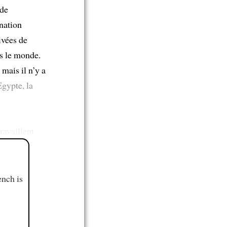
de
nation
ivées de
s le monde.
 mais il n’y a
Egypte, la
ravaillent
ench is