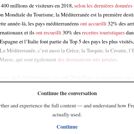
 400 millions de visiteurs en 2018,
selon les dernières données
on Mondiale du Tourisme, la Méditerranée est la première desti
tte année-là, les pays méditerranéens
ont accueilli
32% des arr
ernationaux et ils
ont recueilli
30% des
recettes touristiques
dan
Espagne et l’Italie font partie du Top 5 des pays les plus visités,
La Méditerranée, c’est aussi la Grèce, la Turquie, la Croatie, l’
e Maroc, qui sont également
des destinations très prisées
.
rives
de la Méditerranée, ce sont 20 millions de personnes qui t
Continue the conversation
ther and experience the full content — and understand how Fr
actually used.
Continue