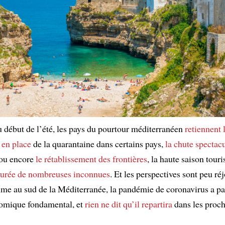
 début de l’été, les pays du pourtour méditerranéen
retiennent 
 en place
de la quarantaine dans certains pays,
la chute spectac
ou encore
le rétablissement des frontières
, la haute saison touri
ourée de nombreuses inconnues
. Et les perspectives sont peu ré
e au sud de la Méditerranée, la pandémie de coronavirus a pa
nomique fondamental, et
rien ne dit qu’il repartira
dans les proch