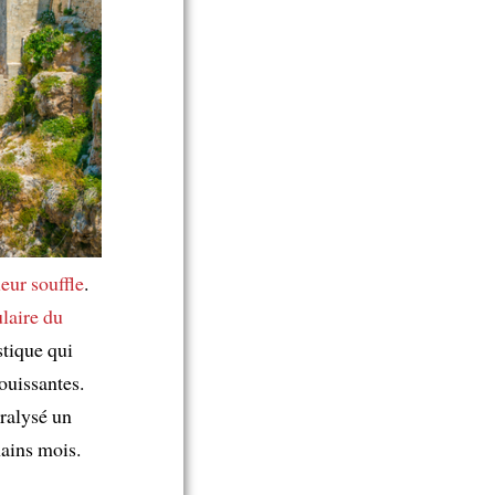
leur souffle
.
ulaire du
stique qui
jouissantes.
ralysé un
ains mois.