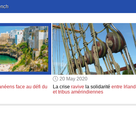
ench
20 May 2020
anéens face au défi du
La crise
ravive
la solidarité
entre Irland
et tribus amérindiennes