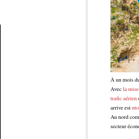
Article
À un mois du
Avec
la mise
trafic aérien
arrive est
nt
Au nord comm
secteur éco