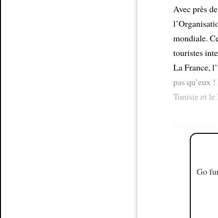
Avec près de
l’Organisati
mondiale. Ce
touristes int
La France, l’
pas qu’eux ! 
Tunisie et l
Sur les deux 
Go fur