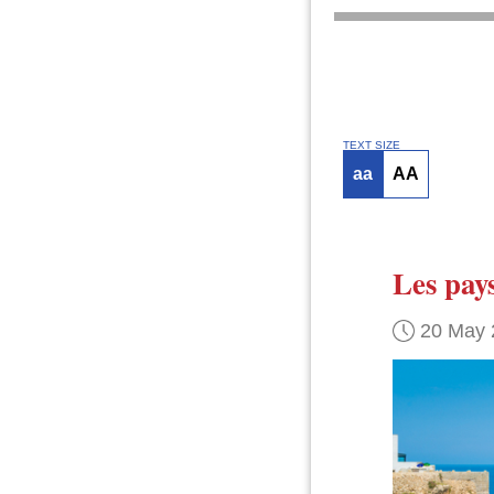
TEXT SIZE
aa
AA
Les pay
20 May 