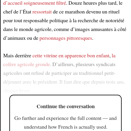
d’accueil
soigneusement filtré
. Douze heures plus tard, le
chef de l’État
ressortait
de ce marathon devenu un rituel
pour tout responsable politique à la recherche de notoriété
dans le monde agricole, comme d’images amusantes à côté
d’animaux ou de
personnages pittoresques
.
Mais derrière
cette vitrine en apparence bon enfant
,
la
colère agricole gronde
. D’ailleurs, plusieurs syndicats
agricoles ont refusé de participer au traditionnel petit-
déjeuner avec le président. Il faut dire que depuis trois ans,
chaque hiver
Continue the conversation
Go further and experience the full content — and
understand how French is actually used.