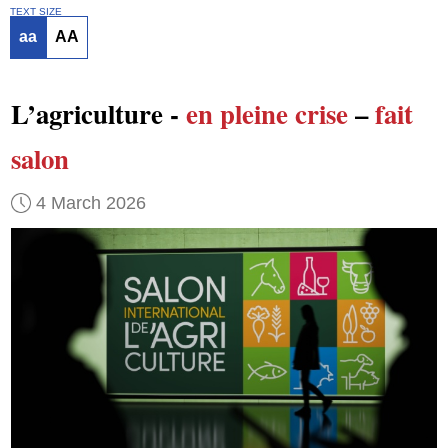
TEXT SIZE
aa
AA
L’agriculture -
en pleine crise
–
fait
salon
4 March 2026