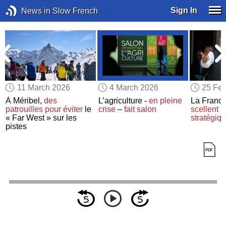
Sign In
News in Slow French
11 March 2026
4 March 2026
25 Feb
À Méribel,
des
L’agriculture -
en pleine
La France 
patrouilles
pour éviter
le
crise
–
fait salon
scellent 
« Far West » sur les
stratégiq
pistes