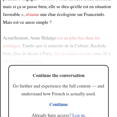
mais si ça se passe bien, elle se dira qu'elle est en situation
favorable »,
résume
une élue écologiste sur Franceinfo.
Mais est-ce aussi simple ?
Actuellement, Anne Hidalgo
est au plus bas
dans les
sondages
. Tandis que la ministre de la Culture, Rachida
Dati, élue de droite à Paris,
fait la course en tête
, avec 32 à
38 % d’opinions favo
Continue the conversation
Go further and experience the full content — and
understand how French is actually used.
Continue
Already have access?
Log in
.