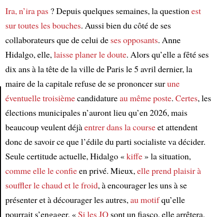
Ira, n’ira pas
? Depuis quelques semaines, la question
est
sur toutes les bouches
. Aussi bien du côté de ses
collaborateurs que de celui de
ses opposants
. Anne
Hidalgo, elle,
laisse planer le doute
. Alors qu’elle a fêté ses
dix ans à la tête de la ville de Paris le 5 avril dernier, la
maire de la capitale refuse de se prononcer sur
une
éventuelle troisième
candidature
au même poste
.
Certes
, les
élections municipales n’auront lieu qu’en 2026, mais
Article
beaucoup veulent déjà
entrer dans la course
et attendent
donc de savoir ce que l’édile du parti socialiste va décider.
Seule certitude actuelle, Hidalgo «
kiffe
» la situation,
comme elle le confie
en privé. Mieux,
elle prend plaisir à
souffler le chaud et le froid
, à encourager les uns à se
présenter et à décourager les autres,
au motif
qu’elle
pourrait s’engager. «
Si les JO
sont un fiasco, elle arrêtera,