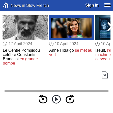
Sign In
News in Slow French
17 April 2024
10 April 2024
10 Apr
Le Centre Pompidou
Anne Hidalgo
se met au
Iseult,
l’e
célèbre Constantin
vert
machine à
Brancusi
en grande
cerveau
pompe