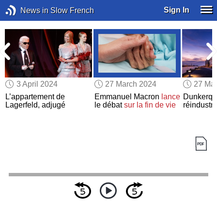
Sign In
News in Slow French
3 April 2024
27 March 2024
27 Ma
L’appartement de
Emmanuel Macron
lance
Dunkerqu
Lagerfeld, adjugé
le débat
sur la fin de vie
réindustri