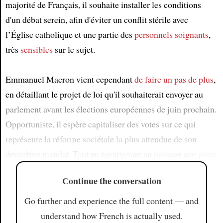
majorité de Français, il souhaite installer les conditions
d'un débat serein, afin d'éviter un conflit stérile avec
l’Église catholique et une partie des
personnels soignants
,
très
sensibles
sur le sujet.
Emmanuel Macron vient cependant
de faire un pas de plus
,
en détaillant le projet de loi qu'il souhaiterait envoyer au
parlement avant les élections européennes de juin prochain.
Opportuniste, il espère capitaliser des votes sur ce qui
représente la réforme sociétale la plus attendue de son
deuxième mandat. Tout en égratignant au passage son
princ
Continue the conversation
Go further and experience the full content — and
understand how French is actually used.