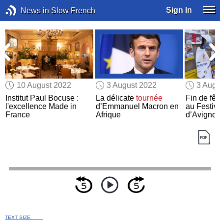
Sign In
News in Slow French
10 August 2022
3 August 2022
3 Augu
Institut Paul Bocuse :
La délicate
tournée
Fin de fêt
l'excellence Made in
d’Emmanuel Macron en
au Festiva
France
Afrique
d’Avigno
TEXT SIZE