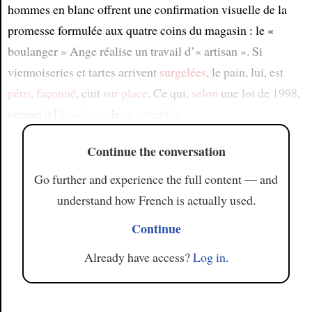
hommes en blanc offrent une confirmation visuelle de la
promesse formulée aux quatre coins du magasin : le «
boulanger » Ange réalise un travail d’« artisan ». Si
viennoiseries et tartes arrivent
surgelées
, le pain, lui, est
pétri
,
façonné
, cuit
sur place
. Ce qui,
selon
une loi de 1998,
permet à l’
enseigne
de
se revendiq
Continue the conversation
Go further and experience the full content — and
understand how French is actually used.
Continue
Already have access?
Log in
.