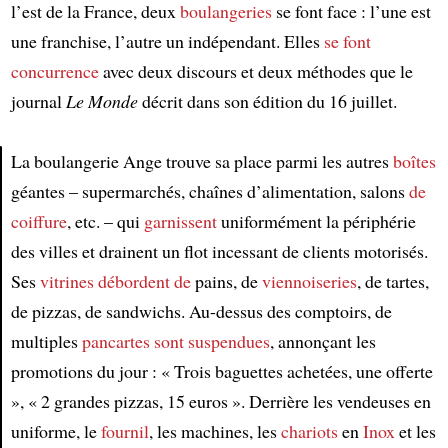
l’est de la France, deux
boulangeries
se font face : l’une est
une franchise, l’autre un indépendant. Elles
se font
concurrence
avec deux discours et deux méthodes que le
journal
Le Monde
décrit dans son édition du 16 juillet.
La boulangerie Ange trouve sa place parmi les autres
boîtes
géantes – supermarchés, chaînes d’alimentation, salons
de
Article
coiffure
, etc. – qui
garnissent
uniformément la périphérie
des villes et drainent un flot incessant de clients motorisés.
Ses
vitrines
débordent de
pains, de
viennoiseries
, de tartes,
de pizzas, de sandwichs. Au-dessus des comptoirs, de
multiples
pancartes
sont suspendues
, annonçant les
promotions du jour : « Trois baguettes achetées, une offerte
», « 2 grandes pizzas, 15 euros ». Derrière les vendeuses en
uniforme, le
fournil
, les machines, les
chariots
en
Inox
et les