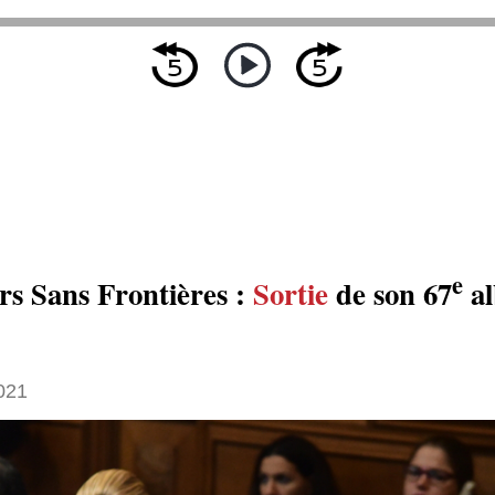
e
rs Sans Frontières :
Sortie
de son 67
a
021