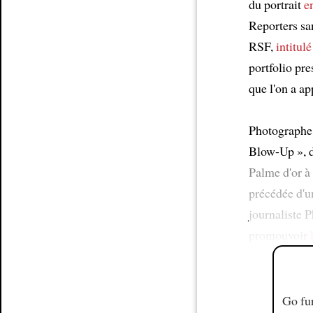
du portrait
e
Reporters san
RSF,
intitulé
portfolio pre
que l'on a a
Photographe,
Blow-Up », 
Palme d'or à
précédée d'u
journaliste 
promouvoir
Go fur