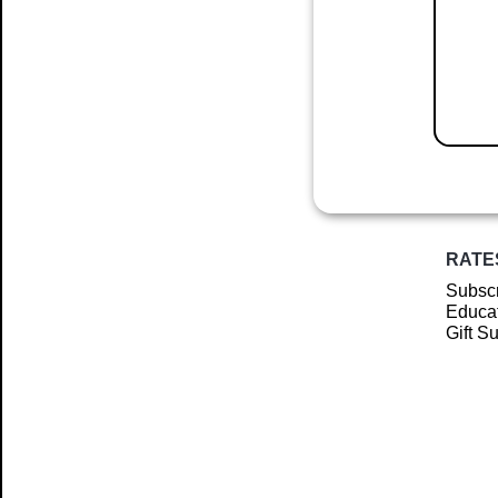
RATE
Subscr
Educat
Gift S