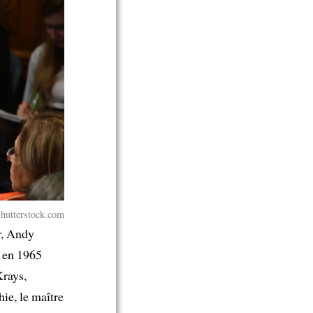
Shutterstock.com
r, Andy
en 1965
Krays,
ie, le maître