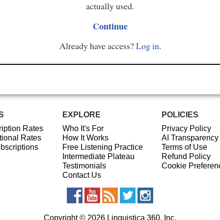
actually used.
Continue
Already have access?
Log in
.
S
EXPLORE
POLICIES
iption Rates
Who It's For
Privacy Policy
ional Rates
How It Works
AI Transparency
ubscriptions
Free Listening Practice
Terms of Use
Intermediate Plateau
Refund Policy
Testimonials
Cookie Preferen
Contact Us
Copyright © 2026 Linguistica 360, Inc.