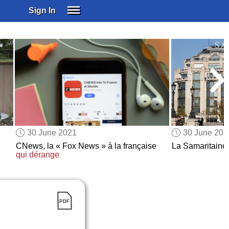
Sign In
SIGN IN
SUBSCRIBE
EDUCATIONAL LICENSES
GIFT CARDS
OTHER LANGUAGES
ABOUT US
ALEXA
30 June 2021
30 June 202
ADJUST COLORS
CNews, la « Fox News » à la française
La Samaritain
qui dérange