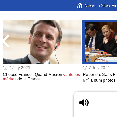
News in Slow Fr
7 July 2021
7 July 2021
Choose France : Quand Macron
vante les
Reporters Sans Fr
mérites
de la France
e
67
album photos