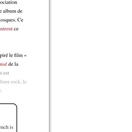
sociation
me album de
kiosques. Ce
ntrent
ce
spiré le film «
nsé
de la
m est
ture rock, le
à
ench is