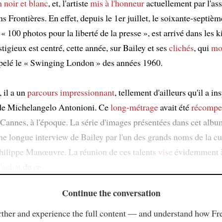
n noir et blanc
, et, l'artiste
mis à l'honneur
actuellement par l'as
s Frontières. En effet, depuis le 1er juillet, le soixante-septiè
« 100 photos pour la liberté de la presse », est arrivé dans les 
stigieux est centré, cette année, sur Bailey et ses
clichés
, qui
mo
ppelé le « Swinging London » des années 1960.
 il a un
parcours impressionnant
, tellement d'ailleurs qu'il a in
de Michelangelo Antonioni. Ce
long-métrage
avait été
récompe
 Cannes, à l'époque. La série d'images présentées dans cet albu
ne longue interview de Bailey par l'un des grands noms de la cul
Philippe Manœuvre. La réunion de ces talents
vise
évidemment 
l'achat
de ce
Continue the conversation
ther and experience the full content — and understand how Fr