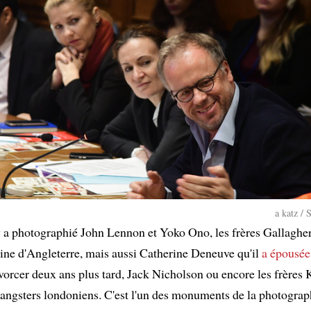
a katz / 
 a photographié John Lennon et Yoko Ono, les frères Gallaghe
eine d'Angleterre, mais aussi Catherine Deneuve qu'il
a épousée
vorcer deux ans plus tard, Jack Nicholson ou encore les frères 
angsters londoniens. C'est l'un des monuments de la photograph