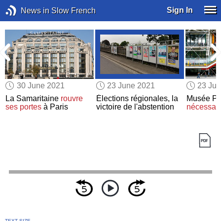
Sign In
News in Slow French
30 June 2021
23 June 2021
23 Ju
»
La Samaritaine
rouvre
Élections régionales, la
Musée Po
ses portes
à Paris
victoire de l'abstention
nécessair
TEXT SIZE