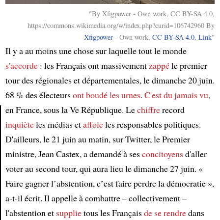
"By Xfigpower - Own work, CC BY-SA 4.0,
https://commons.wikimedia.org/w/index.php?curid=106742960 By
Xfigpower
-
Own work
,
CC BY-SA 4.0
,
Link
"
Il y a au moins une chose sur laquelle tout le monde
s'accorde
: les Français ont massivement
zappé
le premier
tour des régionales et départementales, le dimanche 20 juin.
68 % des électeurs
ont boudé
les urnes
.
C'est du jamais vu
,
en France, sous la Ve République. Le
chiffre
record
inquiète
les médias et
affole
les responsables politiques.
Article
D'ailleurs, le 21 juin au matin, sur Twitter, le Premier
ministre, Jean Castex, a demandé à ses
concitoyens
d'aller
voter au second tour, qui aura lieu le dimanche 27 juin. «
Faire gagner l’abstention, c’est faire perdre la démocratie »,
a-t-il écrit. Il appelle à combattre – collectivement –
l'abstention et
supplie
tous les Français
de se rendre
dans