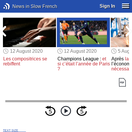
Sign In
News in Slow French
12 August 2020
12 August 2020
5 Augu
Les compositrices
se
Champions League :
et
Après
la 
rebiffent
si c’était l’année de Paris
l’économi
e
?
nécessair
TEXT SIZE