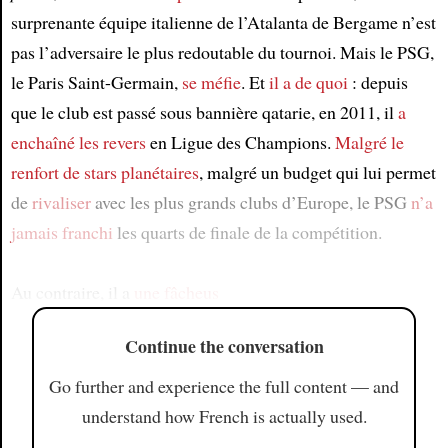
surprenante équipe italienne de l’Atalanta de Bergame n’est
pas l’adversaire le plus redoutable du tournoi. Mais le PSG,
le Paris Saint-Germain,
se méfie
. Et
il a de quoi
: depuis
que le club est passé sous bannière qatarie, en 2011, il
a
enchaîné les revers
en Ligue des Champions.
Malgré le
renfort de stars planétaires
, malgré un budget qui lui permet
de
rivaliser
avec les plus grands clubs d’Europe, le PSG
n’a
jamais franchi
les quarts de finale de la compétition.
Au contraire, il a
une fâcheus
Continue the conversation
Go further and experience the full content — and
understand how French is actually used.