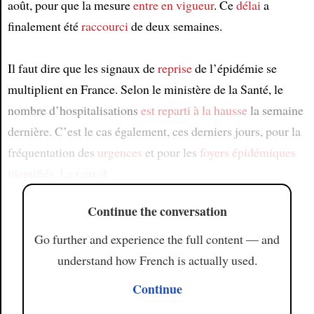
août, pour que la mesure
entre en vigueur
. Ce
délai
a
finalement été
raccourci
de deux semaines.
Il faut dire que les signaux de
reprise
de l’épidémie se
multiplient en France. Selon le ministère de la Santé, le
nombre d’hospitalisations
est reparti à la hausse
la semaine
dernière. C’est le cas également, ces derniers jours, pour la
fréquentation des
urgences
et pour les
foyers épidémiques
identifiés
.
Le taux d
Continue the conversation
Go further and experience the full content — and
understand how French is actually used.
Continue