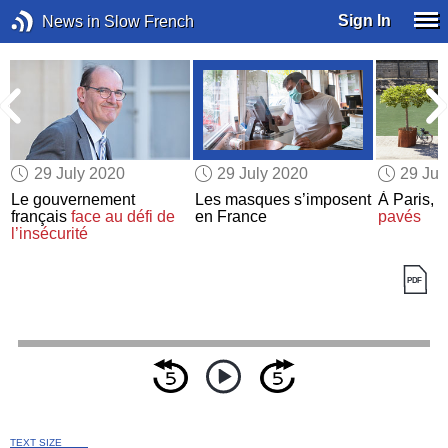
Sign In
News in Slow French
29 July 2020
29 July 2020
29 Jul
Le gouvernement
Les masques s’imposent
À Paris,
l
s
français
face au défi de
en France
pavés
l’insécurité
TEXT SIZE