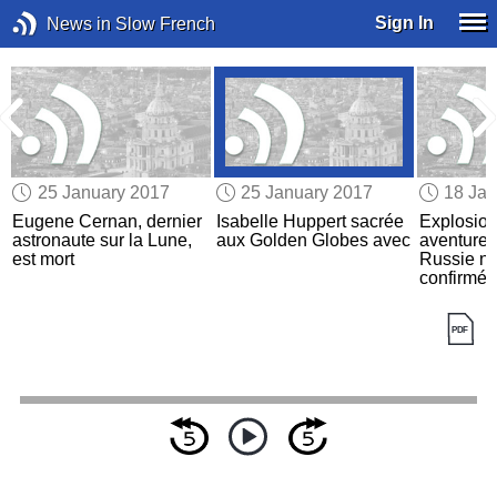
Sign In
News in Slow French
25 January 2017
25 January 2017
18 Jan
Eugene Cernan, dernier
Isabelle Huppert sacrée
Explosio
astronaute sur la Lune,
aux Golden Globes avec
aventures
est mort
Russie ne
confirmée