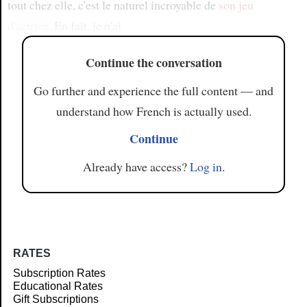
tout chez elle, c'est le naturel incroyable de
son jeu
d'actrice
. En fait, je n'ai
Continue the conversation
Go further and experience the full content — and
understand how French is actually used.
Continue
Already have access?
Log in
.
RATES
Subscription Rates
Educational Rates
Gift Subscriptions