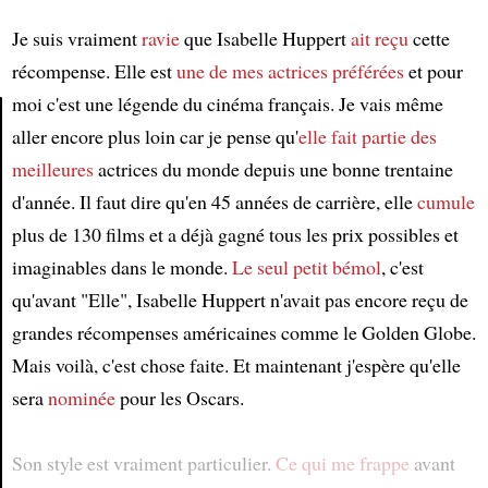
Je suis vraiment
ravie
que Isabelle Huppert
ait reçu
cette
récompense. Elle est
une de mes actrices préférées
et pour
moi c'est une légende du cinéma français. Je vais même
aller encore plus loin car je pense qu'
elle fait partie des
Article
meilleures
actrices du monde depuis une bonne trentaine
d'année. Il faut dire qu'en 45 années de carrière, elle
cumule
plus de 130 films et a déjà gagné tous les prix possibles et
imaginables dans le monde.
Le seul petit bémol
, c'est
qu'avant "Elle", Isabelle Huppert n'avait pas encore reçu de
grandes récompenses américaines comme le Golden Globe.
Mais voilà, c'est chose faite. Et maintenant j'espère qu'elle
sera
nominée
pour les Oscars.
Son style est vraiment particulier.
Ce qui me frappe
avant