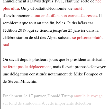
annuellement à Davos depuis 1971, était une sorte de
nec
plus ultra
. On y débattait d'économie, de
santé
,
d'environnement,
tout en étoffant son carnet d'adresses
. Il
semblerait que tout ait une fin, hélas. Je dis hélas car
l'édition 2019, qui se tiendra jusqu'au 25 janvier dans la
Article
célèbre station de ski des Alpes suisses,
se présente plutôt
mal
.
On savait depuis plusieurs jours que le président américain
ne ferait pas le déplacement
, mais il avait proposé d'envoyer
une délégation constituée notamment de Mike Pompeo et
de Steven Mnuchin.
Finalement, le 17 janvier, Donald Trump
annule le voyage
sur fond de shutdown. À cette importante défection