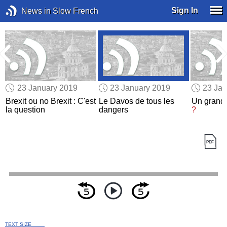
Sign In
News in Slow French
23 January 2019
23 January 2019
23 Jan
Brexit ou no Brexit : C'est
Le Davos de tous les
Un grand
la question
dangers
?
TEXT SIZE