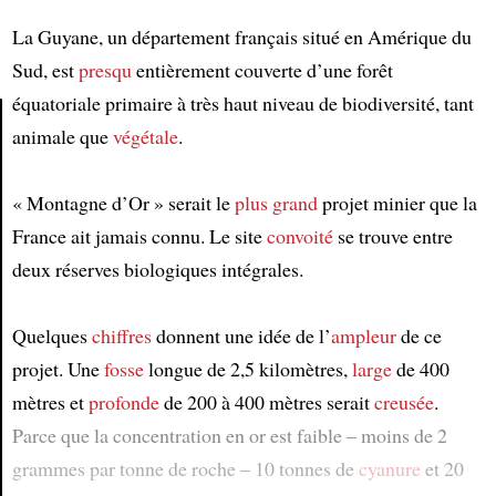
La Guyane, un département français situé en Amérique du
Sud, est
presqu
entièrement couverte d’une forêt
équatoriale primaire à très haut niveau de biodiversité, tant
animale que
végétale
.
Article
« Montagne d’Or » serait le
plus grand
projet minier que la
France ait jamais connu. Le site
convoité
se trouve entre
deux réserves biologiques intégrales.
Quelques
chiffres
donnent une idée de l’
ampleur
de ce
projet. Une
fosse
longue de 2,5 kilomètres,
large
de 400
mètres et
profonde
de 200 à 400 mètres serait
creusée
.
Parce que la concentration en or est faible – moins de 2
grammes par tonne de roche – 10 tonnes de
cyanure
et 20