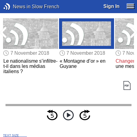
Sign In
News in Slow French
7 November 2018
7 November 2018
7 Nov
Le nationalisme s’infiltre-
« Montagne d’or » en
Changeme
e
t-il dans les médias
Guyane
une mes
italiens ?
TEXT SIZE