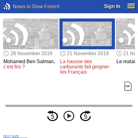
Sign In
News in Slow French
28 November 2018
21 November 2018
21 No
Mohamed Ben Salman,
La hausse des
Le malais
c'est fini ?
carburants
fait grogner
les Français
TEXT SIZE