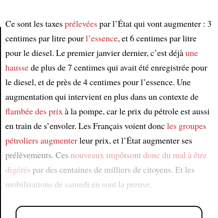
Ce sont les taxes
prélevées
par l’État qui vont augmenter : 3
centimes par litre pour
l’essence
, et 6 centimes par litre
pour le diesel. Le premier janvier dernier, c’est déjà
une
Article
hausse
de plus de 7 centimes qui avait été enregistrée pour
le diesel, et de près de 4 centimes pour l’essence. Une
augmentation qui intervient en plus dans un contexte de
flambée des prix
à la pompe, car le prix du pétrole est aussi
en train de s’envoler. Les Français voient donc
les groupes
pétroliers
augmenter
leur prix, et l’État augmenter ses
prélèvements. Ces
nouveaux impôts
ont donc du mal à être
digérés
par des centaines de milliers de citoyens. Et les
mobilisations de samedi en sont la preuve.