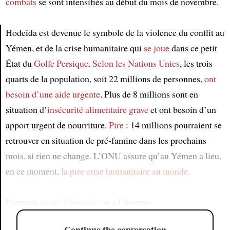
combats
se sont intensifiés au début du mois de novembre.
Hodeïda est devenue le symbole de la violence du conflit au
Yémen, et de la crise humanitaire qui
se joue
dans ce petit
Article
État du
Golfe Persique
.
Selon les Nations Unies
, les trois
quarts de la population, soit 22 millions de personnes,
ont
besoin d’une aide urgente
. Plus de 8 millions sont en
situation d’
insécurité alimentaire grave
et ont besoin d’un
apport urgent de nourriture.
Pire
: 14 millions pourraient se
retrouver en situation de pré-famine dans les prochains
mois, si rien ne change. L’ONU assure qu’au Yémen a lieu,
en ce moment,
la pire crise humanitaire au monde
.
Pourtant,
jusqu’à présent
, on a l’impres
Continue the conversation