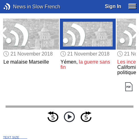
Sign In
News in Slow French
21 November 2018
21 November 2018
21 No
Le malaise Marseille
Yémen,
la guerre sans
Les incen
fin
Californi
politique 
TEXT SIZE