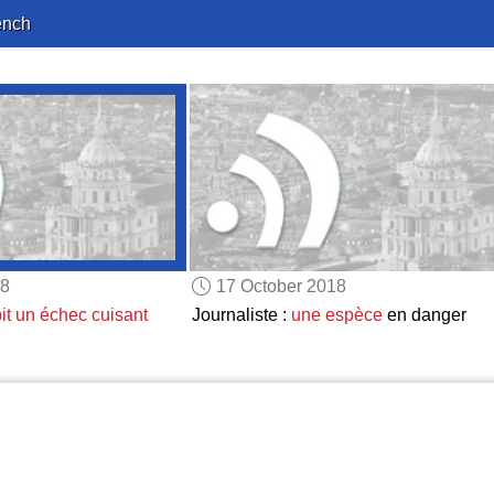
ench
18
17 October 2018
it
un échec cuisant
Journaliste :
une espèce
en danger