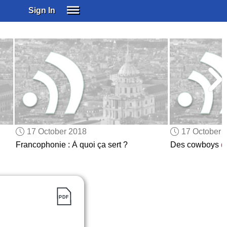
Sign In
SIGN IN
SUBSCRIBE
EDUCATIONAL LICENSES
GIFT CARDS
OTHER LANGUAGES
ABOUT US
ALEXA
17 October 2018
17 October 
ADJUST COLORS
Francophonie : À quoi ça sert ?
Des cowboys
d