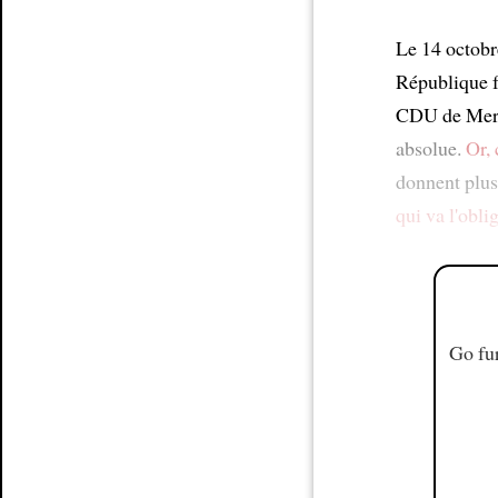
Le 14 octob
République f
CDU de Merke
absolue.
Or, 
donnent plus 
qui va l'obli
Go fur