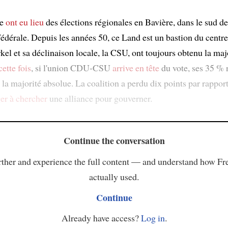
re
ont eu lieu
des élections régionales en Bavière, dans le sud de
édérale. Depuis les années 50, ce Land est un bastion du centre
l et sa déclinaison locale, la CSU, ont toujours obtenu la maj
cette fois
, si l'union CDU-CSU
arrive en tête
du vote, ses 35 % 
la majorité absolue. La coalition a perdu dix points par rappor
ger
à chercher
une alliance pour gouverner.
Continue the conversation
ther and experience the full content — and understand how Fr
actually used.
Continue
Already have access?
Log in
.