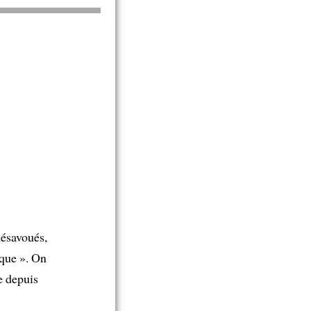
désavoués,
ique ». On
e depuis