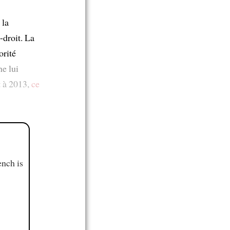
 la
-droit. La
orité
ne lui
t à 2013,
ce
ench is