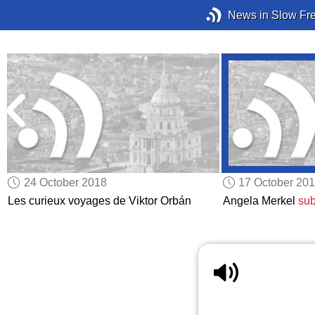
News in Slow Fr
24 October 2018
17 October 20
s
Les curieux voyages de Viktor Orbán
Angela Merkel
sub