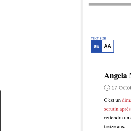
TEXT SIZE
aa
AA
Angela
17 Octo
C'est un
dim
scrutin après
Article
retiendra un
treize ans.