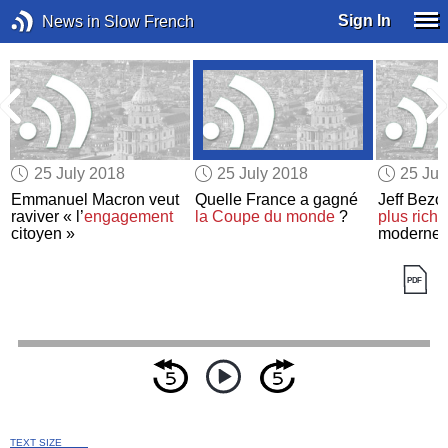
Sign In
News in Slow French
25 July 2018
25 July 2018
25 Jul
Emmanuel Macron veut
Quelle France a gagné
Jeff Bezo
raviver « l’
engagement
la Coupe du monde
?
plus riche
citoyen »
moderne
TEXT SIZE