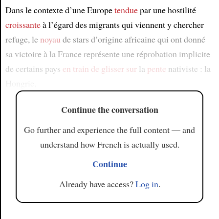
Dans le contexte d’une Europe
tendue
par une hostilité
croissante
à l’égard des migrants qui viennent y chercher
refuge, le
noyau
de stars d’origine africaine qui ont donné
sa victoire à la France représente une réprobation implicite
de certains pays
en train de
glisser sur
la
pente
nativiste : la
Hongrie,
Continue the conversation
Go further and experience the full content — and
understand how French is actually used.
Continue
Already have access?
Log in
.