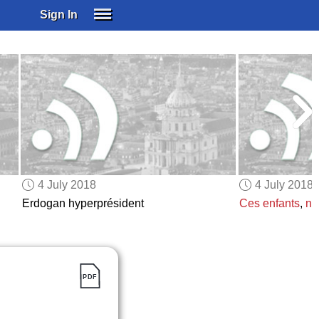
Sign In
SIGN IN
SUBSCRIBE
EDUCATIONAL LICENSES
GIFT CARDS
OTHER LANGUAGES
ABOUT US
ALEXA
4 July 2018
4 July 2018
ADJUST COLORS
Erdogan hyperprésident
Ces enfants
,
no