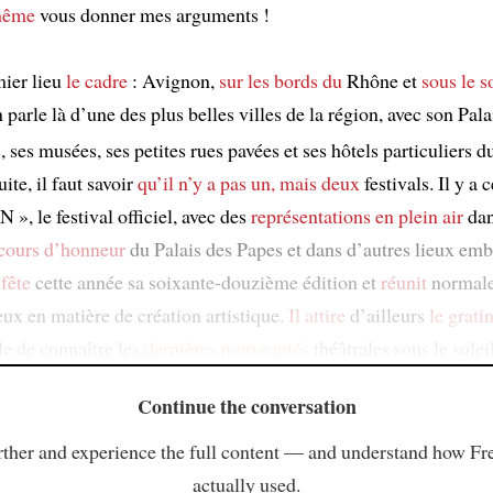
même
vous donner mes arguments !
mier lieu
le cadre
: Avignon,
sur les bords du
Rhône et
sous le s
parle là d’une des plus belles villes de la région, avec son Pala
s
, ses musées, ses petites rues pavées et ses hôtels particuliers 
te, il faut savoir
qu’il n’y a pas un, mais deux
festivals. Il y a 
N », le festival officiel, avec des
représentations en plein air
dan
cours d’honneur
du Palais des Papes et dans d’autres lieux em
 fête
cette année sa soixante-douzième édition et
réunit
normale
eux en matière de création artistique.
Il attire
d’ailleurs
le grati
de de connaître les
dernières nouveautés
théâtrales sous le solei
Continue the conversation
ther and experience the full content — and understand how Fr
actually used.