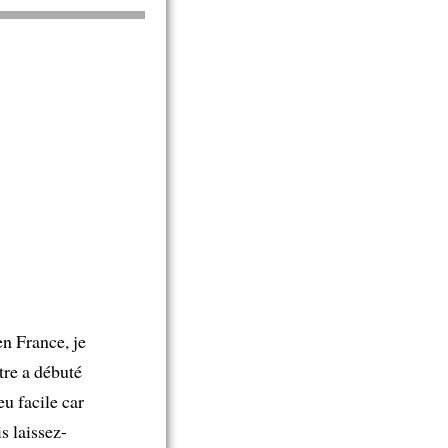
en France, je
tre a débuté
eu facile car
s laissez-