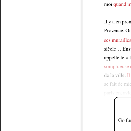
moi
quand 
Il y a en pre
Provence. On 
ses muraille
siècle… Ensui
appelle le « I
somptueuse 
de la ville.
Il
se fait de mi
parisien, avi
Go fur