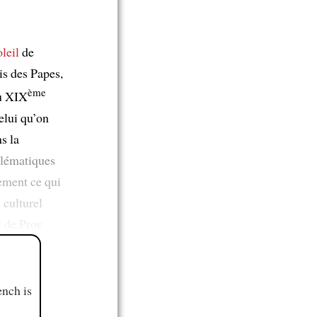
oleil
de
is des Papes,
ème
du XIX
celui qu’on
s la
blématiques
ment ce qui
n
culturel
l de Prov
ench is