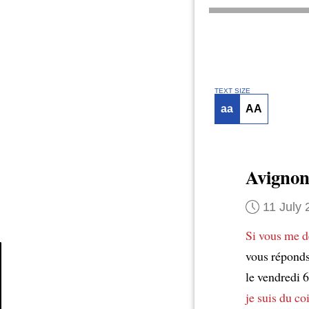
TEXT SIZE
aa
AA
Avigno
11 July
Si vous me 
vous réponds 
le vendredi 6
Article
je suis du co