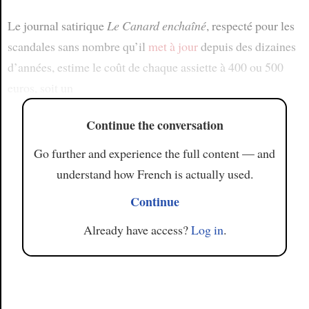
Le journal satirique
Le Canard enchaîné
, respecté pour les
scandales sans nombre qu’il
met à jour
depuis des dizaines
d’années, estime le coût de chaque assiette à 400 ou 500
euros, soit un
Continue the conversation
Go further and experience the full content — and
understand how French is actually used.
Continue
Already have access?
Log in
.