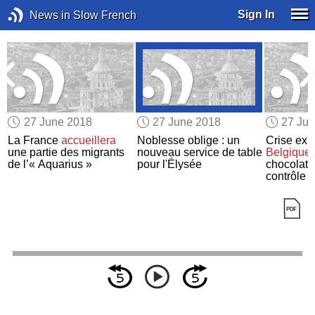
Sign In
News in Slow French
27 June 2018
27 June 2018
27 Ju
La France
accueillera
Noblesse oblige : un
Crise exis
une partie des migrants
nouveau service de table
Belgique
de l’« Aquarius »
pour l'Élysée
chocolati
contrôle q