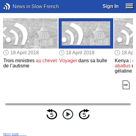
Sign In
News in Slow French
18 April 2018
18 April 2018
18 Apr
Trois ministres
au chevet
Voyager
dans sa bulle
Kenya :
d
de l’autisme
abattus
et
gélatine 
TEXT SIZE