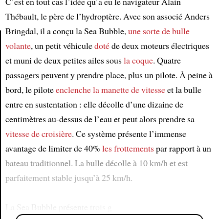
C’est en tout cas l’idée qu’a eu le navigateur Alain
Thébault, le père de l’hydroptère. Avec son associé Anders
Bringdal, il a conçu la Sea Bubble,
une sorte de bulle
volante
, un petit véhicule
doté
de deux moteurs électriques
et muni de deux petites ailes sous
la coque
. Quatre
Article
passagers peuvent y prendre place, plus un pilote. À peine à
bord, le pilote
enclenche
la manette de vitesse
et la bulle
entre en sustentation : elle décolle d’une dizaine de
centimètres au-dessus de l’eau et peut alors prendre sa
vitesse de croisière
. Ce système présente l’immense
avantage de limiter de 40%
les frottements
par rapport à un
bateau traditionnel. La bulle décolle à 10 km/h et est
parfaitement stable jusqu’à 25 km/h.
La Sea Bubble présente trois g