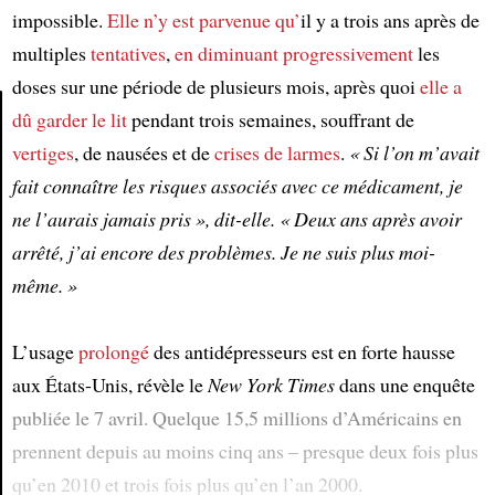
impossible.
Elle n’y est parvenue qu’
il y a trois ans après de
multiples
tentatives
,
en diminuant progressivement
les
doses sur une période de plusieurs mois, après quoi
elle a
dû garder le lit
pendant trois semaines, souffrant de
vertiges
, de nausées et de
crises de larmes
.
« Si l’on m’avait
Article
fait connaître les risques associés avec ce médicament, je
ne l’aurais jamais pris », dit-elle. « Deux ans après avoir
arrêté, j’ai encore des problèmes. Je ne suis plus moi-
même. »
L’usage
prolongé
des antidépresseurs est en forte hausse
aux États-Unis, révèle le
New York Times
dans une enquête
publiée le 7 avril. Quelque 15,5 millions d’Américains en
prennent depuis au moins cinq ans – presque deux fois plus
qu’en 2010 et trois fois plus qu’en l’an 2000.