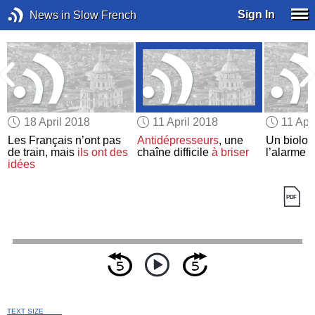
Sign In
News in Slow French
18 April 2018
11 April 2018
11 Apr
Les Français n’ont pas
Antidépresseurs
, une
Un biolog
n
de train, mais
ils ont des
chaîne difficile
à briser
l’alarme
idées
TEXT SIZE