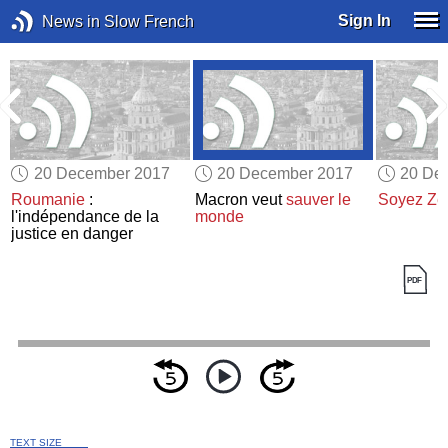
Sign In
News in Slow French
20 December 2017
20 December 2017
20 De
Roumanie
:
Macron veut
sauver le
Soyez Ze
l'indépendance de la
monde
justice en danger
TEXT SIZE