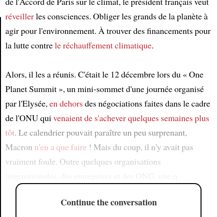
de l'Accord de Paris sur le climat, le président français veut
réveiller
les consciences. Obliger les grands de la planète à
agir pour l'environnement. À trouver des financements pour
la lutte contre
le réchauffement climatique
.
Article
Alors, il les a réunis. C'était le 12 décembre lors du « One
Planet Summit », un mini-sommet d'une journée organisé
par l'Elysée,
en dehors
des négociations faites dans le cadre
de l'ONU qui
venaient de s'achever
quelques semaines plus
tôt
. Le calendrier pouvait paraître un peu surprenant,
Macron
n'en a que faire
! Mais du coup, il n'y avait pas
vraiment foule. Outre quelques organisations
internationales, des entreprises et des ONG, une q
Continue the conversation