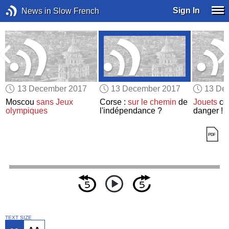
Sign In
News in Slow French
13 December 2017
13 December 2017
13 De
Moscou
sans Jeux
Corse :
sur le chemin
de
Jouets
co
olympiques
l'indépendance ?
danger !
TEXT SIZE