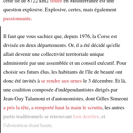
cette île de 8722 km2
située
en Méditerranée est une
question explosive. Explosive, certes, mais également
passionnante
.
Il faut que vous sachiez que, depuis 1976, la Corse est
Article
divisée en deux départements. Or, il a été décidé qu'elle
allait devenir une collectivité territoriale unique
administrée par une assemblée et un conseil exécutif. Pour
choisir ses futurs élus, les habitants de l'île de beauté ont
donc été invités à
se rendre aux urnes
le 3 décembre. Et là,
une coalition composée d'indépendantistes dirigés par
Jean-Guy Talamoni et d'autonomistes, dont Gilles Simeoni
a pris la tête
,
a remporté haut la main
le scrutin
, les autres
partis traditionnels se retrouvant
loin derrière
, et
l'abstention étant haute.