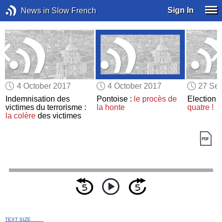
Sign In
News in Slow French
4 October 2017
4 October 2017
27 Se
Indemnisation des
Pontoise :
le procès de
Election 
victimes du terrorisme :
la honte
quatre !
la colère
des victimes
TEXT SIZE