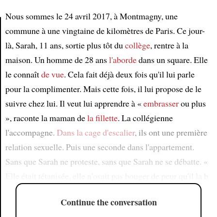
Nous sommes le 24 avril 2017, à Montmagny, une
commune à une vingtaine de kilomètres de Paris. Ce jour-
là, Sarah, 11 ans, sortie plus tôt du
collège
, rentre à la
Article
maison. Un homme de 28 ans
l'aborde
dans un square. Elle
le connaît
de vue
. Cela fait déjà deux fois qu'il lui parle
pour la complimenter. Mais cette fois, il lui propose de le
suivre chez lui. Il veut lui apprendre à «
embrasser
ou plus
», raconte la maman de
la fillette
. La collégienne
l'accompagne.
Dans la cage d'escalier
, ils ont une première
relation sexuelle. Puis une seconde dans l'appartement.
Sans que Sarah ne proteste, sans que Sarah ne se débatte. «
Elle était tétanisée, elle n'osait pas bouger de peur qu'il la b
Continue the conversation