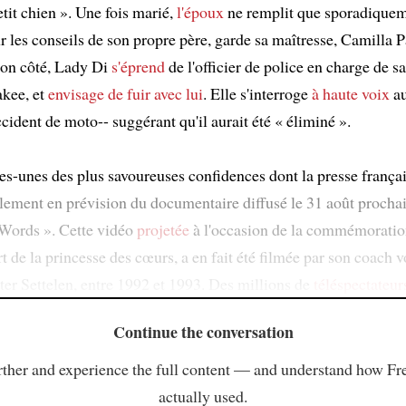
it chien ». Une fois marié,
l'époux
ne remplit que sporadiquem
ur les conseils de son propre père, garde sa maîtresse, Camilla P
son côté, Lady Di
s'éprend
de l'officier de police en charge de sa
kee, et
envisage de fuir avec lui
. Elle s'interroge
à haute voix
au
cident de moto-- suggérant qu'il aurait été « éliminé ».
es-unes des plus savoureuses confidences dont la presse frança
llement en prévision du documentaire diffusé le 31 août prochai
Words ». Cette vidéo
projetée
à l'occasion de la commémoratio
t de la princesse des cœurs, a en fait été filmée par son coach v
er Settelen, entre 1992 et 1993. Des millions de
téléspectateurs
Continue the conversation
ther and experience the full content — and understand how Fr
actually used.