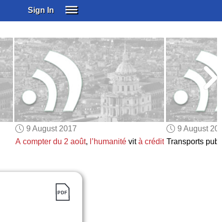
Sign In
SIGN IN
SUBSCRIBE
EDUCATIONAL LICENSES
GIFT CARDS
OTHER LANGUAGES
ABOUT US
ALEXA
9 August 2017
9 August 20
ADJUST COLORS
A compter du 2 août
,
l’humanité
vit
à crédit
Transports publ