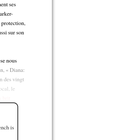
ent ses
arker-
 protection,
ssi sur son
ise nous
n, « Diana:
n des vingt
ocal, le
 brit
ench is