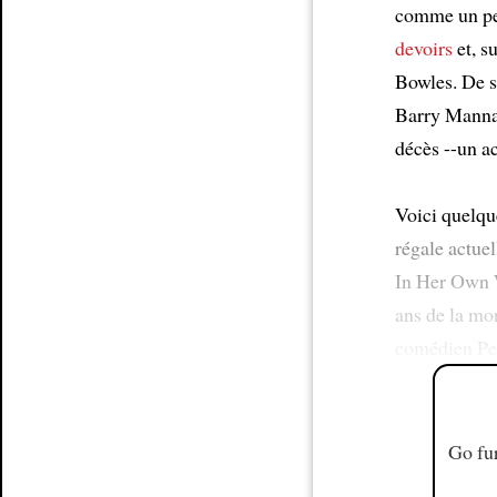
comme un pet
devoirs
et, s
Bowles. De 
Barry Manna
décès --un ac
Voici quelqu
régale actue
In Her Own 
ans de la mor
comédien Pet
Go fur