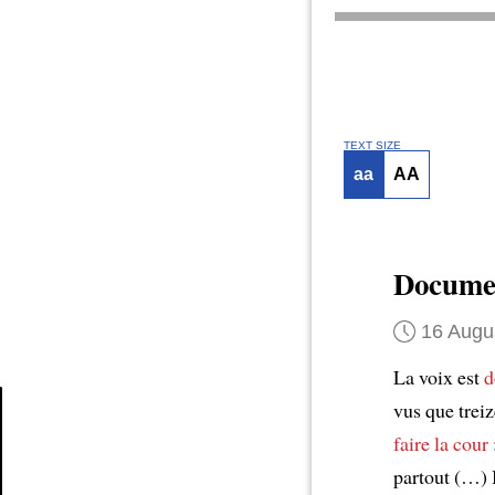
TEXT SIZE
aa
AA
Documen
16 Augu
La voix est
d
vus que treiz
faire la cour
Article
partout (…) I