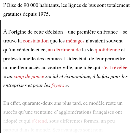
l’Oise de 90 000 habitants, les lignes de bus sont totalement
gratuites depuis 1975.
À l’origine de cette décision – une première en France – se
Article
trouve la
constatation
que les
ménages
n’avaient souvent
qu’un véhicule et ce,
au détriment de
la vie
quotidienne
et
professionnelle des femmes. L’idée était de leur permettre
un meilleur accès au centre-ville, une idée qui
s’est révélée
«
un
coup de pouce
social et économique, à la fois pour les
entreprises et pour les
foyers
».
En effet, quarante-deux ans plus tard, ce modèle reste un
succès qu’une trentaine d’agglomérations françaises ont
adopté et qui
s’étend
, sous différentes formes, un peu
partout dans le monde. Ses avantages sont nom