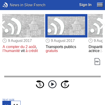
Sign In
News in Slow French
9 August 2017
9 August 2017
9 Augu
A compter du 2 août
,
Transports publics
Dispariti
l’humanité
vit
à crédit
gratuits
actrice :
TEXT SIZE