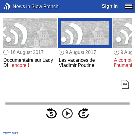
Sign In
News in Slow French
16 August 2017
9 August 2017
9 Augu
Documentaire sur Lady
Les vacances de
A compter
Di :
encore !
Vladimir Poutine
l’humanit
TEXT SIZE