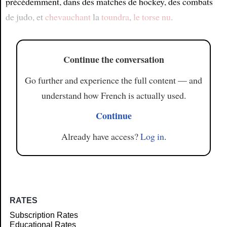
précédemment, dans des matches de hockey, des combats
de judo, et
chevauchant
la
toundra
,
le torse nu
.
Continue the conversation
Go further and experience the full content — and
understand how French is actually used.
Continue
Already have access?
Log in
.
RATES
Subscription Rates
Educational Rates