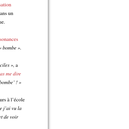
sation
dans un
ue.
sonances
 « bombe ».
iles »,
a
as me dire
‘bombe’ ! »
urs à l’école
 j’ai vu la
et de voir