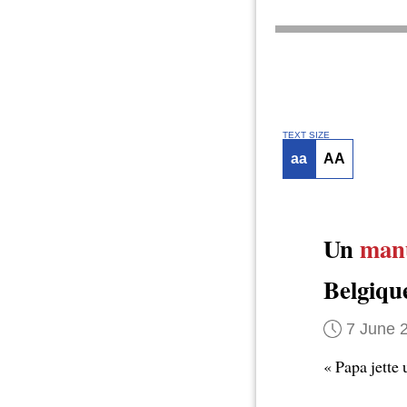
TEXT SIZE
aa
AA
Un
man
Belgiqu
7 June 
« Papa jette