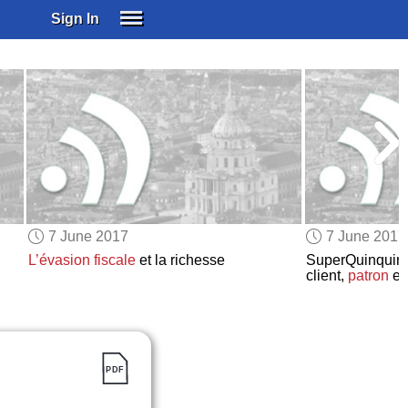
Sign In
SIGN IN
SUBSCRIBE
EDUCATIONAL LICENSES
GIFT CARDS
OTHER LANGUAGES
ABOUT US
ALEXA
7 June 2017
7 June 2017
ADJUST COLORS
L’évasion fiscale
et la richesse
SuperQuinquin,
client,
patron
e