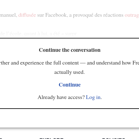
 manuel,
diffusée
sur Facebook, a provoqué des réactions
outrag
de l’école, quant à lui, a été « surpr
Continue the conversation
ther and experience the full content — and understand how Fr
actually used.
Continue
Already have access?
Log in
.