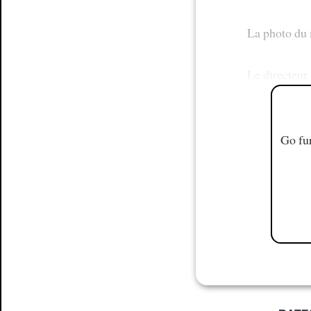
La photo du
Le directeur 
Go fur