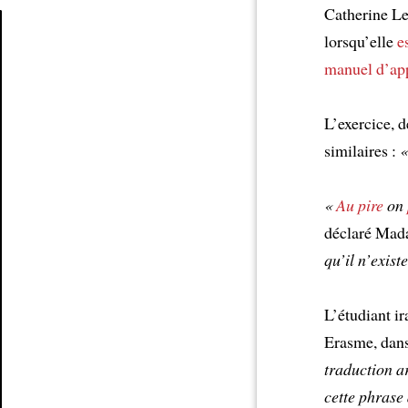
Catherine Le
lorsqu’elle
e
Article
manuel d’app
L’exercice, 
similaires :
«
«
Au pire
on
déclaré Mada
qu’il n’exist
L’étudiant ir
Erasme, dan
traduction ar
cette phrase 