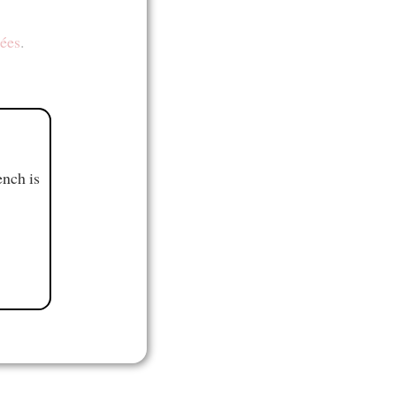
ées
.
ench is