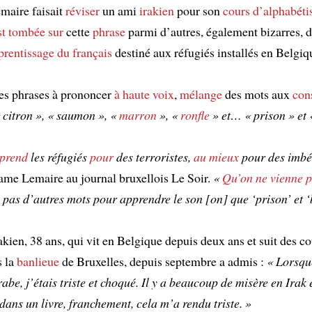
maire faisait
réviser
un ami
irakien
pour son
cours d’alphabéti
st tombée sur
cette
phrase
parmi d’autres, également bizarres, 
rentissage du français
destiné aux réfugiés installés en Belgiq
des phrases à prononcer
à haute voix
,
mélange
des mots aux
con
 citron », « saumon », «
marron
», «
ronfle
» et… « prison » et
prend
les réfugiés
pour
des terroristes,
au mieux
pour des imbéc
me Lemaire au journal bruxellois Le Soir.
«
Qu’on ne vienne p
e pas d’autres mots pour apprendre le son [on] que ‘prison’ et 
akien, 38 ans, qui vit en Belgique depuis deux ans et suit des co
s la
banlieue
de Bruxelles, depuis septembre a admis :
« Lorsque
abe, j’étais triste et choqué. Il y a beaucoup de misère en Irak 
dans un livre, franchement, cela m’a rendu triste. »