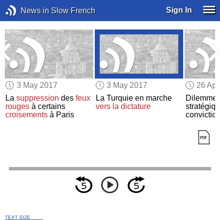
Sign In
News in Slow French
3 May 2017
3 May 2017
26 Apr
La
suppression
des
feux
La Turquie en marche
Dilemme é
rouges
à certains
vers la dictature
stratégiq
croisements
à Paris
convictio
TEXT SIZE