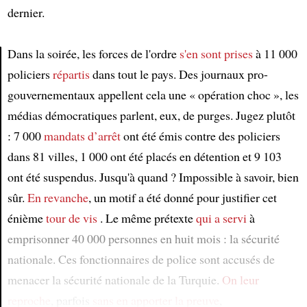
dernier.
Dans la soirée, les forces de l'ordre
s'en sont prises
à 11 000
policiers
répartis
dans tout le pays. Des journaux pro-
Article
gouvernementaux appellent cela une « opération choc », les
médias démocratiques parlent, eux, de purges. Jugez plutôt
: 7 000
mandats d’arrêt
ont été émis contre des policiers
dans 81 villes, 1 000 ont été placés en détention et 9 103
ont été suspendus. Jusqu'à quand ? Impossible à savoir, bien
sûr.
En revanche
, un motif a été donné pour justifier cet
énième
tour de vis
. Le même prétexte
qui a servi
à
emprisonner 40 000 personnes en huit mois : la sécurité
nationale. Ces fonctionnaires de police sont accusés de
menacer la sécurité nationale de la Turquie.
On leur
reproche
, parfois
sans en apporter la preuve
,