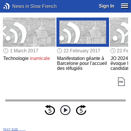
Sign In
News in Slow French
1 March 2017
22 February 2017
22 Feb
Technologie
inamicale
Manifestation géante à
JO 2024 :
t
Barcelone pour l'accueil
évoque le 
des réfugiés
candidatu
TEXT SIZE