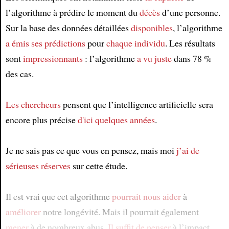
l’algorithme à prédire le moment du
décès
d’une personne.
Sur la base des données détaillées
disponibles
, l’algorithme
a émis ses prédictions
pour
chaque individu
. Les résultats
sont
impressionnants
: l’algorithme
a vu juste
dans 78 %
des cas.
Les chercheurs
pensent que l’intelligence artificielle sera
encore plus précise
d'ici quelques années
.
Je ne sais pas ce que vous en pensez, mais moi
j’ai de
sérieuses réserves
sur cette étude.
Il est vrai que cet algorithme
pourrait nous aider
à
améliorer
notre longévité. Mais il pourrait également
mener
à de nombreux abus.
Il suffit de penser
à l’impact