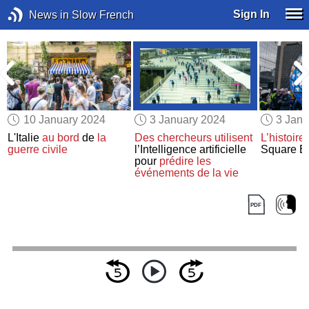
Sign In
News in Slow French
10 January 2024
3 January 2024
3 Janu
L'Italie
au bord
de
la
Des chercheurs
utilisent
L’histoire
z
guerre civile
l’Intelligence artificielle
Square Ba
pour
prédire
les
événements de la vie