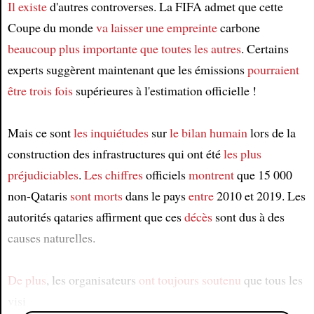
Il existe
d'autres controverses. La FIFA admet que cette
Coupe du monde
va laisser
une empreinte
carbone
beaucoup plus importante
que toutes les autres
. Certains
experts suggèrent maintenant que les émissions
pourraient
être
trois fois
supérieures à l'estimation officielle !
Mais ce sont
les inquiétudes
sur
le bilan humain
lors de la
construction des infrastructures qui ont été
les plus
préjudiciables
.
Les chiffres
officiels
montrent
que 15 000
non-Qataris
sont morts
dans le pays
entre
2010 et 2019. Les
autorités qataries affirment que ces
décès
sont dus à des
causes naturelles.
De plus
, les organisateurs
ont toujours soutenu
que tous les
visi