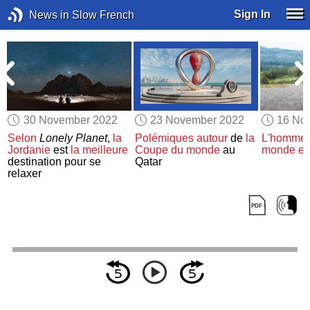
Sign In
News in Slow French
30 November 2022
23 November 2022
16 No
t
Selon
Lonely Planet
,
la
Polémiques
autour
de
la
L'homme l
Jordanie
est
la meilleure
Coupe du monde
au
monde
es
destination pour se
Qatar
relaxer