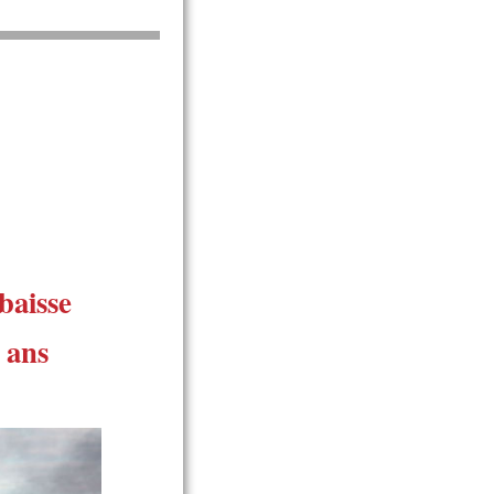
baisse
 ans