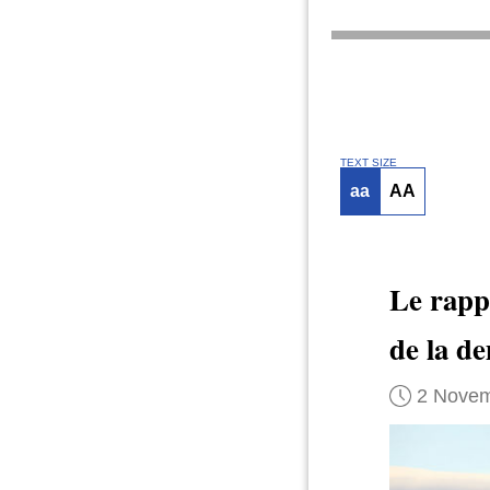
TEXT SIZE
aa
AA
Le rapp
de la d
2 Novem