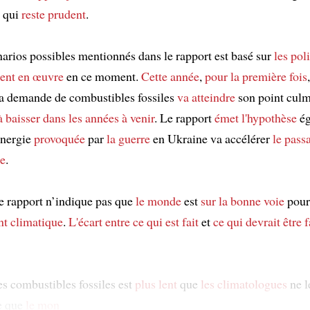
, qui
reste
prudent
.
narios possibles mentionnés dans le rapport est basé sur
les pol
ent en œuvre
en ce moment.
Cette année
,
pour la première fois
a demande de combustibles fossiles
va atteindre
son point culm
 baisser
dans les années à venir
. Le rapport
émet l'hypothèse
ég
'énergie
provoquée
par
la guerre
en Ukraine va accélérer
le pass
te
.
le rapport n’indique pas que
le monde
est
sur la bonne voie
pour
t climatique
.
L'écart
entre
ce qui est fait
et
ce qui devrait être f
s combustibles fossiles est
plus lent
que
les climatologues
ne l
e que
le mon