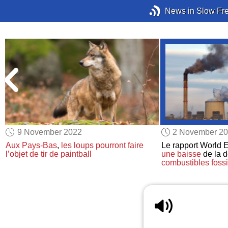
News in Slow Fr
9 November 2022
2 November 2
à
Aux Pays-Bas
,
les loups
pourront faire
Le rapport World 
l’objet de tir de paintball
une baisse
de la 
combustibles fossi