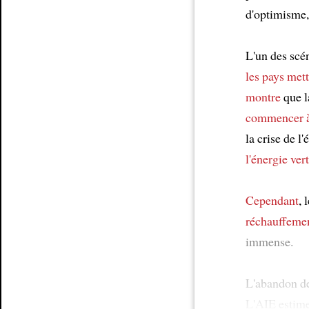
d'optimisme
L'un des scé
les pays
mett
montre
que l
commencer à
la crise de l
l'énergie ver
Cependant
, 
réchauffemen
immense.
L'abandon de
L'AIE estim