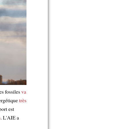
es fossiles
va
ergétique
très
port est
s
. L'AIE a