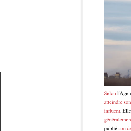
Article
Selon
l'Agenc
atteindre so
influent
. Ell
généralemen
publié
son de