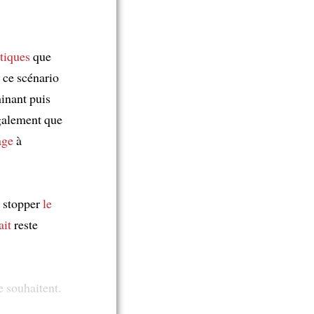
itiques
que
, ce scénario
inant puis
alement que
age
à
 stopper
le
ait
reste
e souhaitent.