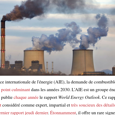
e internationale de l'énergie (AIE), la demande de combustibl
n point culminant
dans les années 2030. L’AIE est un groupe én
e publie
chaque année
le rapport
World Energy Outlook
. Ce rap
t
considéré comme expert, impartial et
très soucieux des détail
rnier rapport
jeudi dernier
.
Étonnamment
, il offre un rare signe