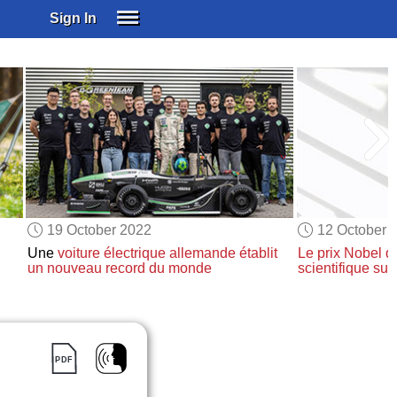
Sign In
SIGN IN
SUBSCRIBE
EDUCATIONAL LICENSES
GIFT CARDS
OTHER LANGUAGES
ABOUT US
ALEXA
19 October 2022
12 October 
ADJUST COLORS
Une
voiture électrique
allemande
établit
Le prix Nobel d
un nouveau record du monde
scientifique su