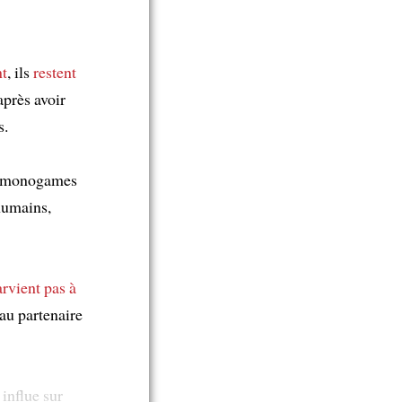
nt
, ils
restent
après avoir
s.
s monogames
 humains,
arvient pas à
u partenaire
influe sur