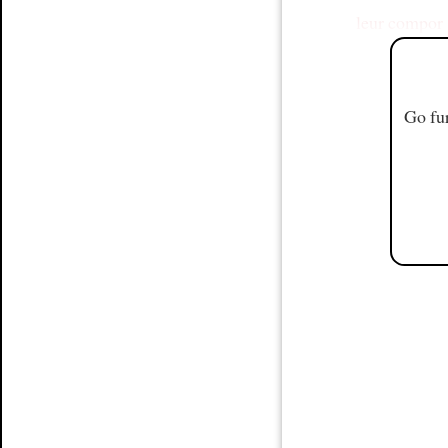
leur compor
Go fur