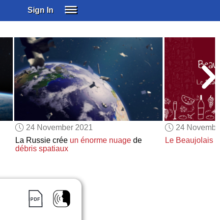
Sign In
SIGN IN
SUBSCRIBE
EDUCATIONAL LICENSES
GIFT CARDS
OTHER LANGUAGES
ABOUT US
ALEXA
24 November 2021
24 Novembe
ADJUST COLORS
La Russie crée
un énorme nuage
de
Le Beaujolais N
débris spatiaux