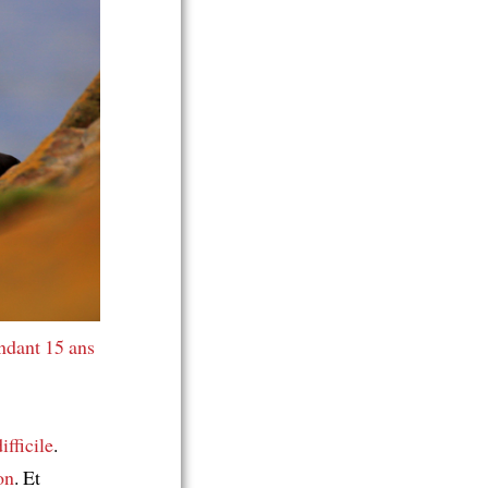
ndant 15 ans
ifficile
.
on
. Et