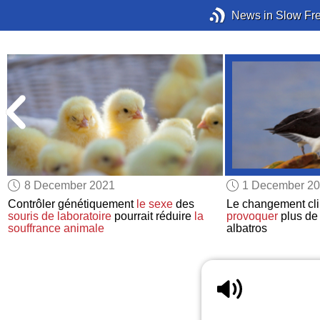
News in Slow Fr
8 December 2021
1 December 2
Contrôler génétiquement
le sexe
des
Le changement cl
souris de laboratoire
pourrait réduire
la
provoquer
plus de
souffrance animale
albatros