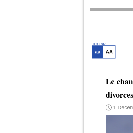
TEXT SIZE
aa
AA
Le chan
divorce
1 Decem