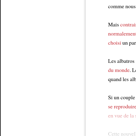
comme nous,
Mais
contra
normalement
choisi
un par
Les albatros
du monde
. 
quand les alb
Si un couple
se reproduir
en vue de la
Cette nouvel