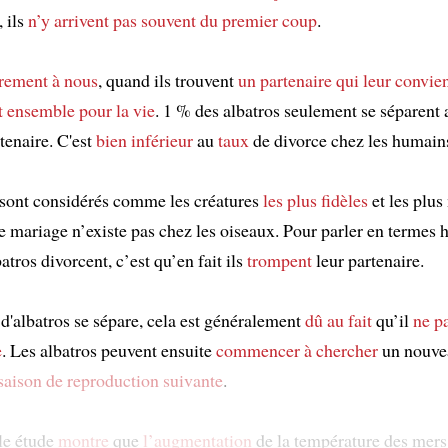
 ils
n’y arrivent pas souvent du premier coup
.
irement à nous
, quand ils trouvent
un partenaire qui leur convie
 ensemble
pour la vie
. 1 % des albatros seulement se séparent 
tenaire. C'est
bien inférieur
au
taux
de divorce chez les humain
 sont considérés comme les créatures
les plus fidèles
et les plu
Le mariage n’existe pas chez les oiseaux. Pour parler en termes
atros divorcent, c’est qu’en fait ils
trompent
leur partenaire.
 d'albatros se sépare, cela est généralement
dû au fait
qu’il
ne p
e
. Les albatros peuvent ensuite
commencer à chercher
un nouvea
 saison de reproduction suivante
.
le étude
montre
que
l’augmentation
de la température des mers 