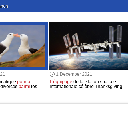
ench
021
1 December 2021
imatique
pourrait
L'équipage
de la Station spatiale
 divorces
parmi
les
internationale célèbre Thanksgiving