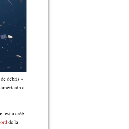
de débris »
t américain a
e test a créé
bord
de la