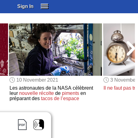
Sign In
SIGN IN
SUBSCRIBE
EDUCATIONAL LICENSES
GIFT CARDS
OTHER LANGUAGES
ABOUT US
ALEXA
10 November 2021
3 November
ADJUST COLORS
Les astronautes de la NASA célèbrent
Il ne faut pas tr
leur
nouvelle récolte
de
piments
en
préparant des
tacos de l’espace