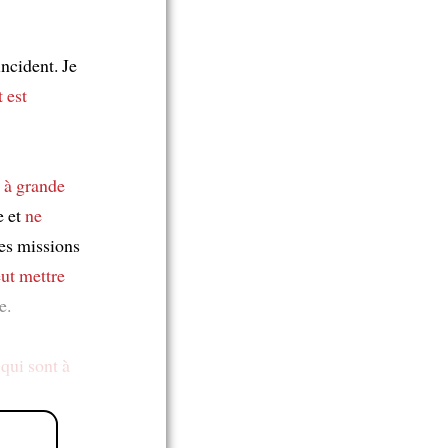
incident. Je
t
est
 à grande
e et
ne
es missions
ut mettre
e.
s
qui sont à