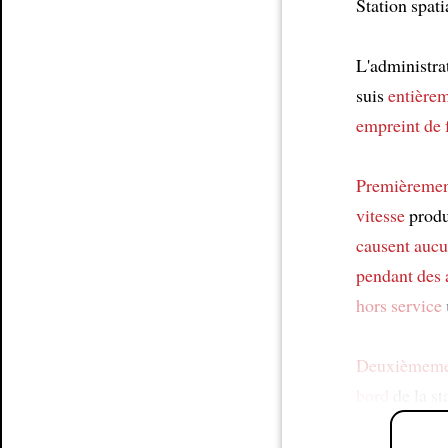
Station spati
L'administra
suis
entière
empreint de 
Premièreme
vitesse
produ
causent aucu
pendant des 
hors service
Deuxièmeme
bord
de la st