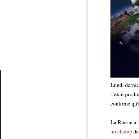
Lundi derni
Article
s’était produ
confirmé qu'i
La Russie a t
un champ
de