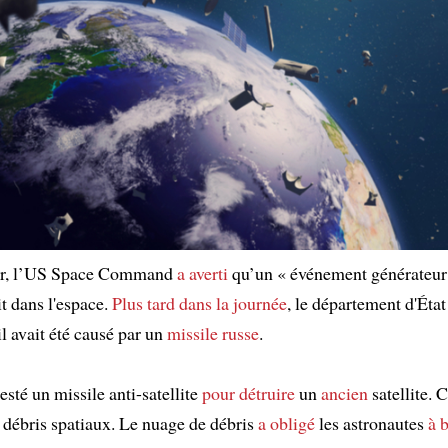
er, l’US Space Command
a averti
qu’un « événement générateur 
it dans l'espace.
Plus tard dans la journée
, le département d'Éta
l avait été causé par un
missile russe
.
esté un missile anti-satellite
pour détruire
un
ancien
satellite. C
 débris spatiaux. Le nuage de débris
a obligé
les astronautes
à 