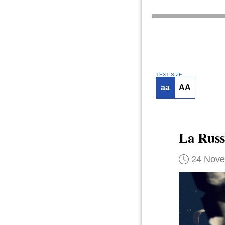
TEXT SIZE
aa
AA
La Russ
24 Nov