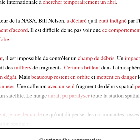
ale internationale à
chercher temporairement
un abri
.
teur de la NASA, Bill Nelson,
a déclaré
qu'il
était indigné
par l'
ment
d'accord
. Il est difficile de ne pas voir que
ce comportemen
folie
.
nt
, il est impossible de contrôler un
champ de débris
. Un
impact
it des
milliers
de fragments.
Certains brûlent
dans l'atmosphèr
n dégât
. Mais
beaucoup
restent en orbite
et
mettent en danger
l
années
. Une collision
avec un seul
fragment de débris spatial
pe
un satellite. Le nuage
aurait pu
paralyser
toute la station spatial
nt
,
je me demande
ce qu’ont dû penser les cosmonautes russe
ation spatiale.