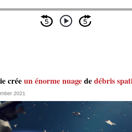
ie crée
un énorme nuage
de
débris spat
ember 2021