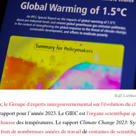
Ralf Liebhol
r
,
le Groupe d'experts intergouvernemental sur l'évolution du c
 rapport pour l’année 2023. Le GIEC est
l'organe scientifique
qu
 hausse
des températures. Le rapport
Climate Change 2023
: Sy
 fruit
de nombreuses années de travail
de
centaines de
scientifi