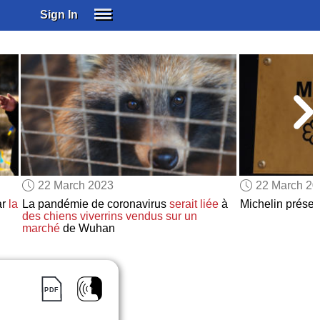
Sign In
SIGN IN
SUBSCRIBE
EDUCATIONAL LICENSES
GIFT CARDS
OTHER LANGUAGES
ABOUT US
ALEXA
22 March 2023
22 March 2
ADJUST COLORS
ar
la
La pandémie de coronavirus
serait liée
à
Michelin prése
des chiens viverrins
vendus
sur un
marché
de Wuhan