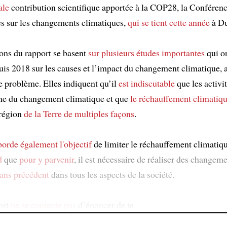
ale
contribution scientifique apportée à la COP28, la Conféren
s sur les changements climatiques,
qui se tient
cette année
à Du
ons du rapport se basent
sur plusieurs études importantes
qui on
uis 2018 sur les causes et l’impact du changement climatique, a
ce problème. Elles indiquent qu’il
est indiscutable
que les activi
gine du changement climatique et que
le réchauffement climatiq
 région
de la Terre
de multiples façons
.
borde également
l'objectif
de limiter le réchauffement climatiq
d
que
pour y parvenir
, il est nécessaire de réaliser des changeme
ans précédent
dans tous les aspects de la société.
ort
ne se contente pas
d’énoncer de te