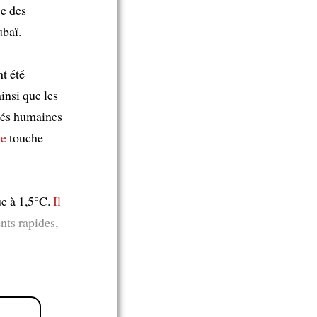
ce des
baï.
t été
insi que les
tés humaines
ue
touche
ue à 1,5°C.
Il
nts rapides,