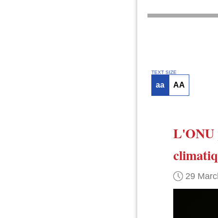
TEXT SIZE
aa
AA
L'ONU
climati
29 Marc