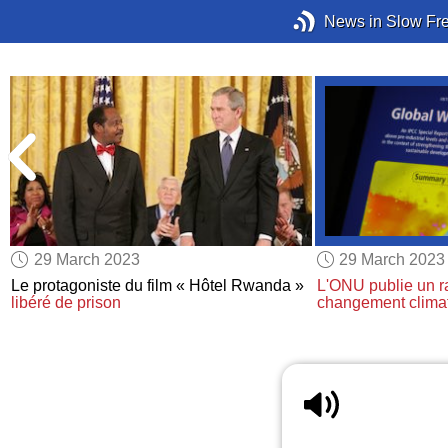
News in Slow Fr
29 March 2023
29 March 2023
Le protagoniste du film « Hôtel Rwanda »
L'ONU
publie un r
libéré de prison
changement clima