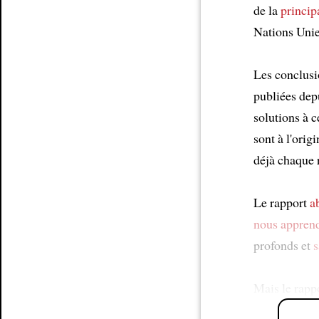
de la
princip
Nations Unie
Les conclusi
publiées dep
solutions à 
sont à l'ori
déjà chaque
Le rapport
a
nous appren
profonds et
s
Mais le rapp