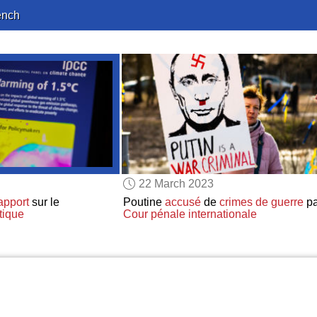
ench
22 March 2023
apport
sur le
Poutine
accusé
de
crimes de guerre
p
tique
Cour pénale internationale