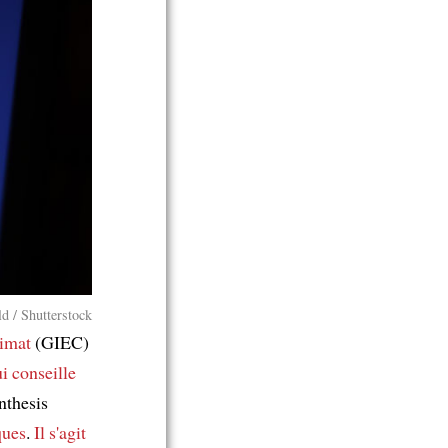
d / Shutterstock
limat
(GIEC)
i conseille
nthesis
ques
.
Il s'agit