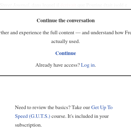
Street Journal
, dans lequel il
écrivait
que Poutine était isolé e
Continue the conversation
ther and experience the full content — and understand how Fr
actually used.
Continue
Already have access?
Log in
.
Need to review the basics? Take our
Get Up To
Speed (G.U.T.S.)
course. It's included in your
subscription.