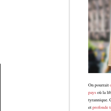
Article
On pourrait
pays
où la li
tyrannique. 
et
profonde t