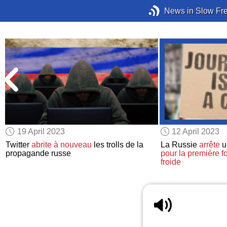
News in Slow Fr
19 April 2023
12 April 2023
Twitter
abrite
à nouveau
les trolls de la
La Russie
arrête
u
propagande russe
pour la première fo
froide