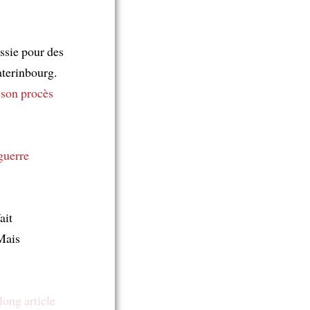
sie pour des
aterinbourg.
 son procès
guerre
ait
Mais
long article