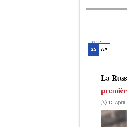
TEXT SIZE
aa
AA
La Russ
première
12 April