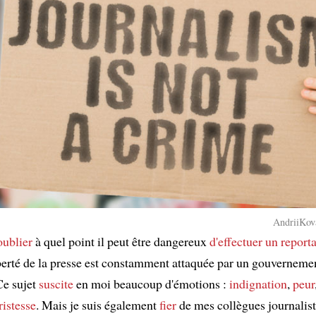
AndriiKova
oublier
à quel point il peut être dangereux
d'effectuer un report
berté de la presse est constamment attaquée par un gouverneme
Ce sujet
suscite
en moi beaucoup d'émotions :
indignation
,
peur
ristesse
. Mais je suis également
fier
de mes collègues journalist