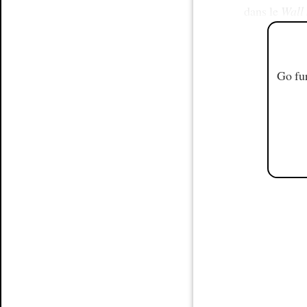
dans le
Wall 
Go fur