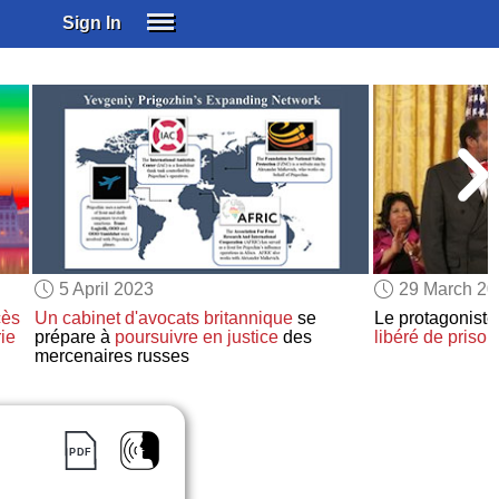
Sign In
SIGN IN
SUBSCRIBE
EDUCATIONAL LICENSES
GIFT CARDS
OTHER LANGUAGES
ABOUT US
ALEXA
5 April 2023
29 March 2
ADJUST COLORS
cès
Un cabinet d'avocats britannique
se
Le protagoniste
ie
prépare à
poursuivre en justice
des
libéré de prison
mercenaires russes