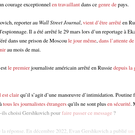
n courage exceptionnel
en travaillant
dans ce
genre de
pays.
vich, reporter au
Wall Street Journal
,
vient d’être arrêté
en Rus
'espionnage. Il a été arrêté le 29 mars lors d’un reportage à Ek
nsféré dans une prison de Moscou
le jour même
,
dans l’attente de
nir
au mois de mai.
 est
le premier
journaliste américain arrêté en Russie
depuis la 
l est clair
qu’il s’agit d’une manœuvre d’intimidation. Poutine f
 à
tous les journalistes étrangers
qu'ils ne sont plus
en sécurité
. 
-ils choisi Gershkovich pour
faire passer ce message
?
re la réponse. En décembre 2022, Evan Gershkovich a publié
un 