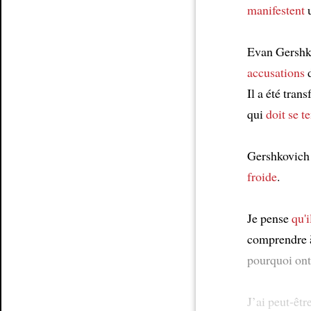
manifestent
u
Evan Gershko
accusations
d
Il a été tra
qui
doit se te
Gershkovich
froide
.
Je pense
qu'i
comprendre
pourquoi ont
J’ai peut-êt