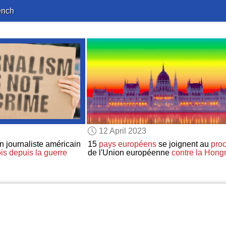
ench
12 April 2023
n journaliste américain
15
pays européens
se joignent au
pro
is
depuis la guerre
de l'Union européenne
contre la Hongr