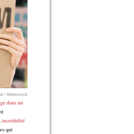
l / Shutterstock
age
dans un
nt
,
incrédulité
es qui