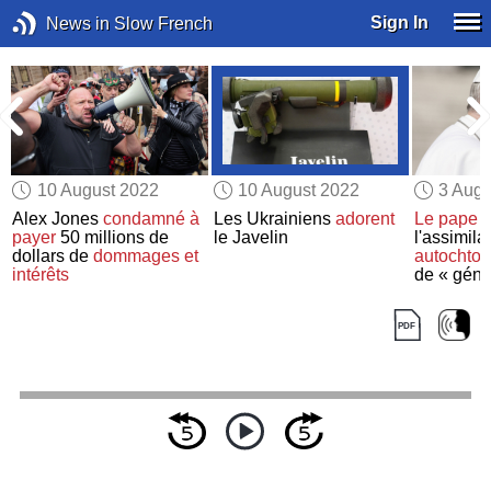
Sign In
News in Slow French
10 August 2022
10 August 2022
3 Augu
Alex Jones
condamné à
Les Ukrainiens
adorent
Le pape
q
payer
50 millions de
le Javelin
l'assimila
dollars de
dommages et
autochto
intérêts
de « géno