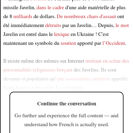
missile Javelin,
dans le cadre
d'une aide matérielle de plus
de 8
milliards
de dollars.
De nombreux chars d'assaut
ont
été immédiatement
détruits
par un Javelin… Depuis,
le mot
Javelin est entré dans le
lexique
en Ukraine ! C'est
maintenant un symbole du
soutien
apporté par
l’Occident
.
Il existe même des mèmes sur Internet
mettant en scène
des
personnalités religieuses
berçant
des Javelins. Ils sont
devenus si populaires qu’
une association caritative
appelée
Saint Javelin a été créée. Le président
Continue the conversation
Go further and experience the full content — and
understand how French is actually used.