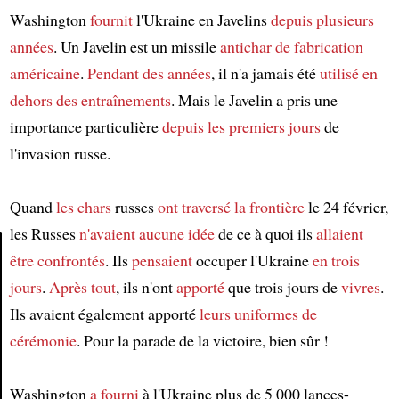
Washington
fournit
l'Ukraine en Javelins
depuis plusieurs
années
. Un Javelin est un missile
antichar
de fabrication
américaine
.
Pendant des années
, il n'a jamais été
utilisé
en
dehors des entraînements
. Mais le Javelin a pris une
importance particulière
depuis les premiers jours
de
l'invasion russe.
Quand
les chars
russes
ont traversé
la frontière
le 24 février,
les Russes
n'avaient aucune idée
de ce à quoi ils
allaient
être confrontés
. Ils
pensaient
occuper l'Ukraine
en trois
jours
.
Après tout
, ils n'ont
apporté
que trois jours de
vivres
.
Article
Ils avaient également apporté
leurs uniformes de
cérémonie
. Pour la parade de la victoire, bien sûr !
Washington
a fourni
à l'Ukraine plus de 5 000 lances-