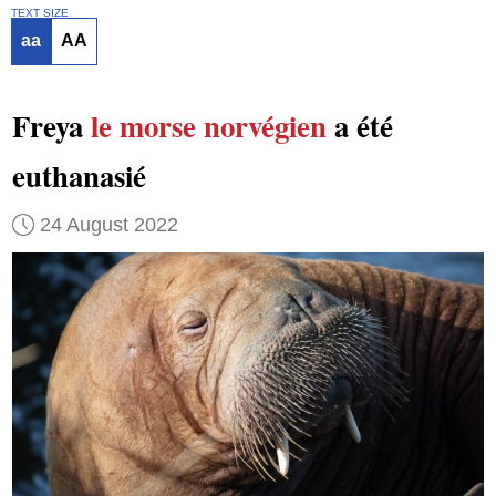
TEXT SIZE
aa
AA
Freya
le morse norvégien
a été
euthanasié
24 August 2022