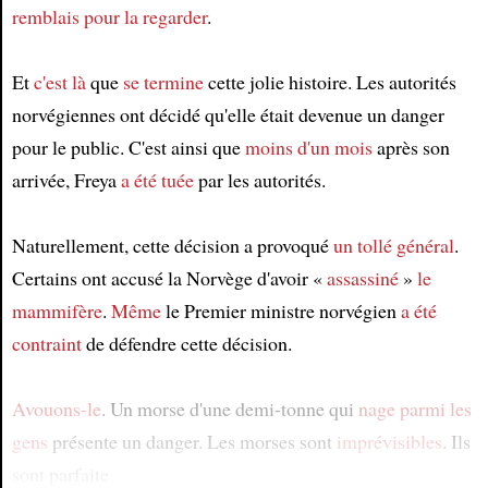
remblais
pour la regarder
.
Et
c'est là
que
se termine
cette jolie histoire. Les autorités
norvégiennes ont décidé qu'elle était devenue un danger
pour le public. C'est ainsi que
moins d'un mois
après son
arrivée, Freya
a été tuée
par les autorités.
Naturellement, cette décision a provoqué
un tollé général
.
Certains ont accusé la Norvège d'avoir «
assassiné
»
le
mammifère
.
Même
le Premier ministre norvégien
a été
contraint
de défendre cette décision.
Avouons-le
. Un morse d'une demi-tonne qui
nage
parmi les
gens
présente un danger. Les morses sont
imprévisibles
. Ils
sont parfaite