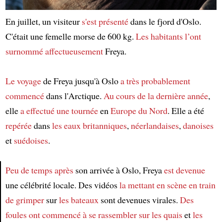
En juillet, un visiteur
s'est présenté
dans le fjord d'Oslo.
C'était une femelle morse de 600 kg.
Les habitants
l’ont
surnommé
affectueusement
Freya.
Le voyage
de Freya jusqu'à Oslo
a très probablement
commencé
dans l'Arctique.
Au cours de la dernière année
,
elle
a effectué une tournée
en
Europe du Nord
. Elle a été
repérée
dans
les eaux britanniques
,
néerlandaises
,
danoises
et
suédoises
.
Peu de temps après
son arrivée à Oslo, Freya
est devenue
une célébrité locale. Des vidéos
la mettant en scène
en train
Article
de grimper
sur
les bateaux
sont devenues virales.
Des
foules
ont commencé à se rassembler
sur les quais
et
les