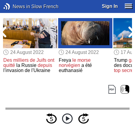
Sign In
News in Slow French
24 August 2022
24 August 2022
17 Aug
Des milliers de Juifs
ont
Freya
le morse
Trump
gar
quitté
la Russie
depuis
norvégien
a été
des docu
l'invasion de l'Ukraine
euthanasié
top secret