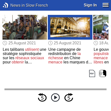
Sign In
News in Slow French
25 August 2021
25 August 2021
18 Aug
Les talibans
utilisent
une
Une campagne de
Le gouve
stratégie sophistiquée
redistribution de
la
populiste 
sur les
réseaux sociaux
richesse
en Chine
menace
l
pour
obtenir
la
menace
les marques de
libres
en 
reconnaissance
luxe européennes
internationale