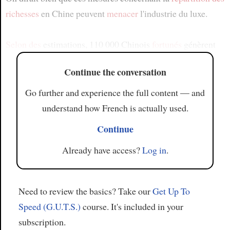
richesses
en Chine peuvent
menacer
l'industrie du luxe.
Selon des
estimations, 110 000 Chinois
fortunés
génèrent
Continue the conversation
Go further and experience the full content — and
understand how French is actually used.
Continue
Already have access?
Log in
.
Need to review the basics? Take our
Get Up To
Speed (G.U.T.S.)
course. It's included in your
subscription.