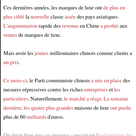
Ces dernières années, les marques de luxe ont
de plus en
plus
ciblé
la
nouvelle
classe
aisée
des pays asiatiques.
L'augmentation
rapide des
revenus
en Chine
a profité
aux
ventes
de marques de luxe.
Mais avoir les
jeunes
millionnaires chinois comme clients a
un prix
.
Ce mois-ci
, le Parti communiste chinois
a mis en place
des
mesures répressives contre les riches
entreprises
et
les
particuliers
. Naturellement,
le marché
a réagi
.
La semaine
dernière
,
les quatre plus grandes
maisons de luxe
ont perdu
plus de 60
milliards
d'euros.
On dirait bien que ces mesures concernant la
répartition des