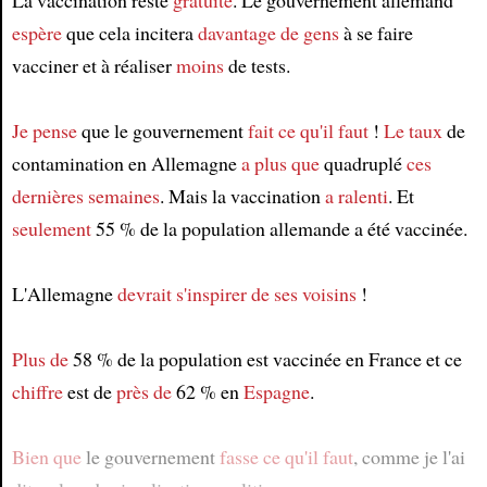
La vaccination reste
gratuite
. Le gouvernement allemand
espère
que cela incitera
davantage de gens
à se faire
vacciner et à réaliser
moins
de tests.
Je pense
que le gouvernement
fait ce qu'il faut
!
Le taux
de
contamination en Allemagne
a plus que
quadruplé
ces
dernières semaines
. Mais la vaccination
a ralenti
. Et
seulement
55 % de la population allemande a été vaccinée.
L'Allemagne
devrait s'inspirer
de ses voisins
!
Plus de
58 % de la population est vaccinée en France et ce
chiffre
est de
près de
62 % en
Espagne
.
Bien que
le gouvernement
fasse ce qu'il faut
, comme je l'ai