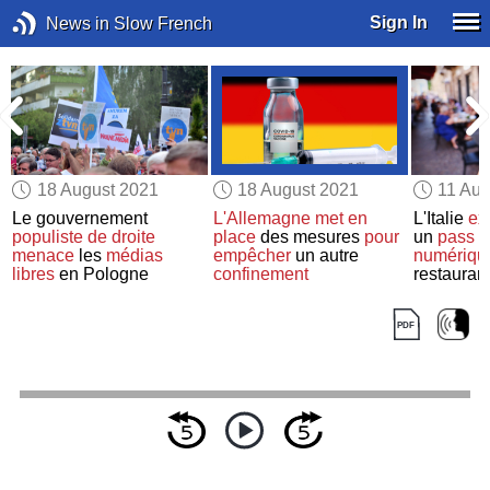
Sign In
News in Slow French
18 August 2021
18 August 2021
11 Aug
Le gouvernement
L'Allemagne
met en
L'Italie
ex
populiste de droite
place
des mesures
pour
un
pass s
menace
les
médias
empêcher
un autre
numériqu
libres
en Pologne
confinement
restauran