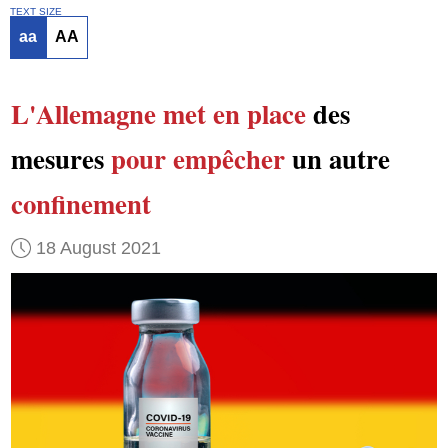
TEXT SIZE
aa
AA
L'Allemagne
met en place
des
mesures
pour empêcher
un autre
confinement
18 August 2021