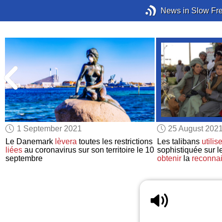
News in Slow Fr
1 September 2021
25 August 202
Le Danemark
lèvera
toutes les restrictions
Les talibans
utilis
liées
au coronavirus sur son territoire le 10
sophistiquée sur l
septembre
obtenir
la
reconna