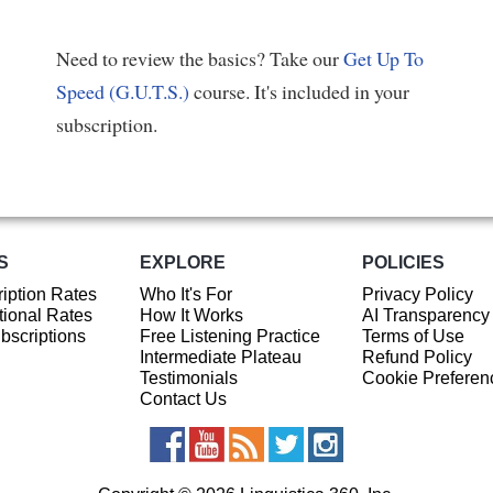
Need to review the basics? Take our
Get Up To
Speed (G.U.T.S.)
course. It's included in your
subscription.
S
EXPLORE
POLICIES
iption Rates
Who It's For
Privacy Policy
ional Rates
How It Works
AI Transparency
ubscriptions
Free Listening Practice
Terms of Use
Intermediate Plateau
Refund Policy
Testimonials
Cookie Preferen
Contact Us