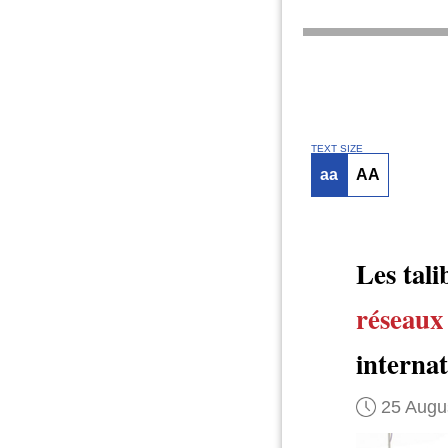
TEXT SIZE
aa
AA
Les tal
réseaux
internat
25 Augu