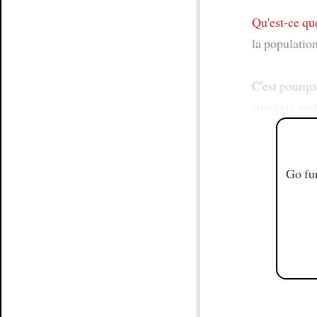
Qu'est-ce que
la population
C'est pourqu
stratégie so
Go fur