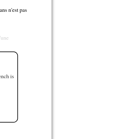
ans n'est pas
'une
ench is