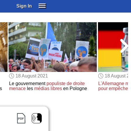
Sign In
SIGN IN
SUBSCRIBE
EDUCATIONAL LICENSES
GIFT CARDS
OTHER LANGUAGES
ABOUT US
ALEXA
18 August 2021
18 August 2
ADJUST COLORS
Le gouvernement
populiste de droite
L'Allemagne
me
s
menace
les
médias libres
en Pologne
pour empêcher