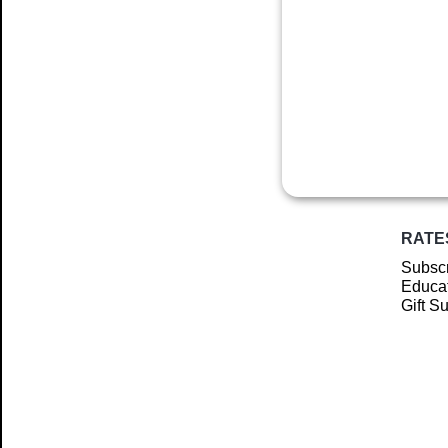
RATE
Subscr
Educat
Gift S