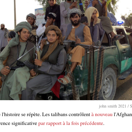
john smith 2021 / 
l'histoire se répète. Les talibans contrôlent
à nouveau
l'Afghan
rence significative
par rapport à
la fois précédente
.