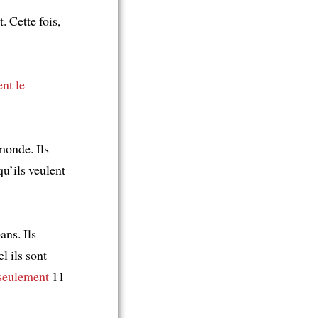
t. Cette fois,
ent
le
monde. Ils
qu’ils veulent
ans. Ils
l ils sont
seulement
11