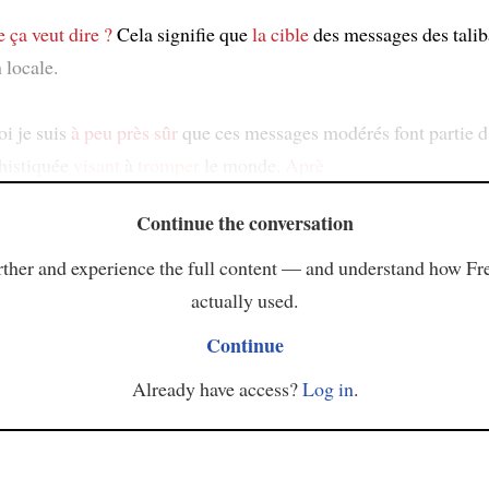
 ça veut dire ?
Cela signifie que
la cible
des messages des talib
 locale.
oi je suis
à peu près sûr
que ces messages modérés font partie d
phistiquée
visant
à
tromper
le monde.
Aprè
Continue the conversation
ther and experience the full content — and understand how Fr
actually used.
Continue
Already have access?
Log in
.