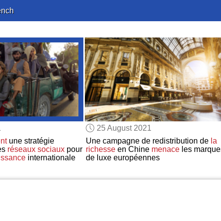
ench
1
25 August 2021
ent
une stratégie
Une campagne de redistribution de
la
es
réseaux sociaux
pour
richesse
en Chine
menace
les marque
issance
internationale
de luxe européennes