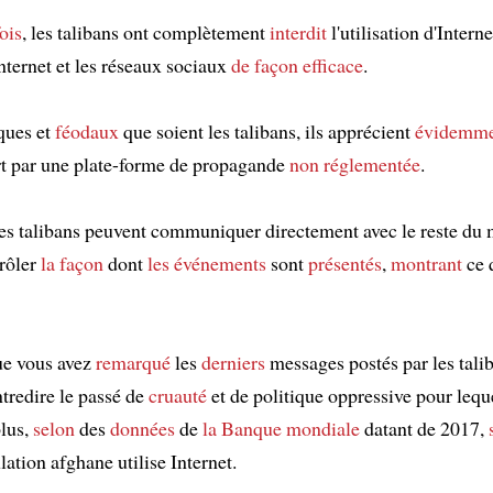
ois
, les talibans ont complètement
interdit
l'utilisation d'Interne
 Internet et les réseaux sociaux
de façon efficace
.
ques et
féodaux
que soient les talibans, ils apprécient
évidemm
rt par une plate-forme de propagande
non réglementée
.
les talibans peuvent communiquer directement avec le reste du 
rôler
la façon
dont
les événements
sont
présentés
,
montrant
ce 
que vous avez
remarqué
les
derniers
messages postés par les talib
tredire le passé de
cruauté
et de politique oppressive pour leque
plus,
selon
des
données
de
la Banque mondiale
datant de 2017,
ation afghane utilise Internet.