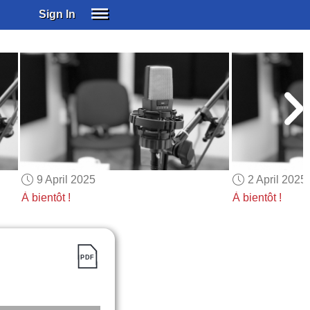
Sign In
SIGN IN
SUBSCRIBE
EDUCATIONAL LICENSES
GIFT CARDS
OTHER LANGUAGES
ABOUT US
ALEXA
9 April 2025
2 April 2025
ADJUST COLORS
À bientôt !
À bientôt !