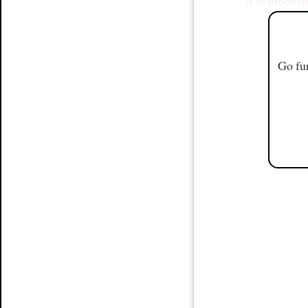
À la prochain
Go fur