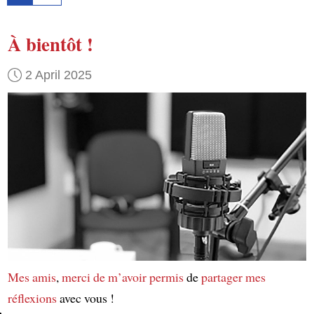
À bientôt !
2 April 2025
Mes amis
,
merci de m’avoir permis
de
partager mes
réflexions
avec vous !