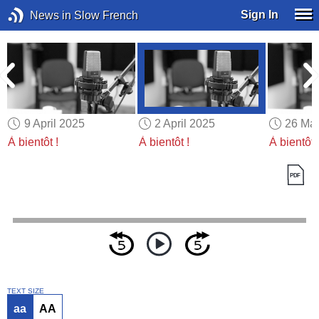
Sign In
News in Slow French
9 April 2025
2 April 2025
26 Ma
À bientôt !
À bientôt !
À bientôt 
TEXT SIZE
aa
AA