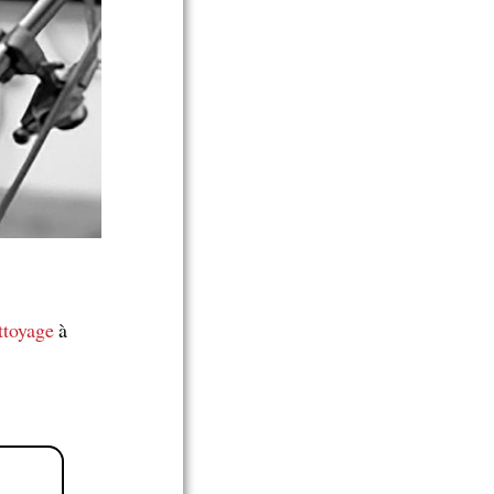
ttoyage
à