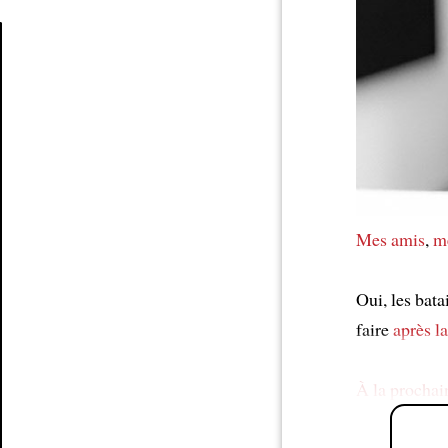
Article
Mes amis
,
m
Oui, les bata
faire
après l
À la prochain