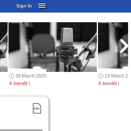
Sign In
SIGN IN
SUBSCRIBE
EDUCATIONAL LICENSES
GIFT CARDS
OTHER LANGUAGES
ABOUT US
ALEXA
26 March 2025
19 March 2
ADJUST COLORS
À bientôt !
À bientôt !