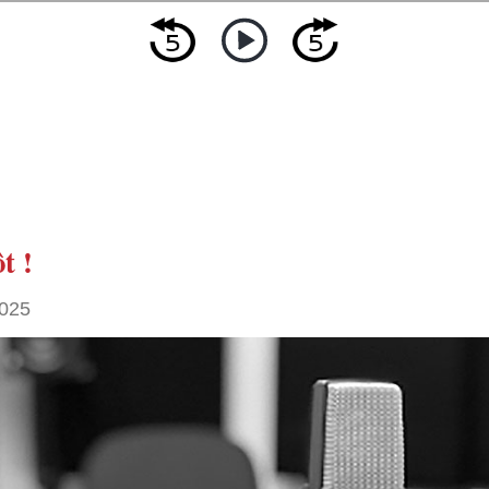
t !
2025