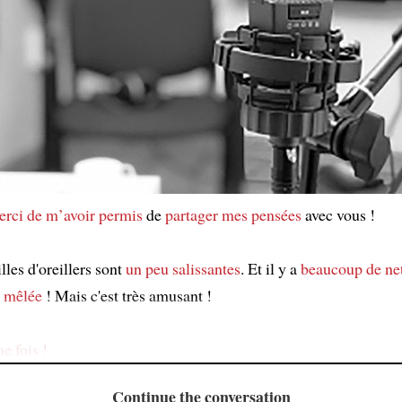
erci de m’avoir permis
de
partager mes pensées
avec vous !
illes d'oreillers sont
un peu salissantes
. Et il y a
beaucoup de ne
a mêlée
! Mais c'est très amusant !
e fois !
Continue the conversation