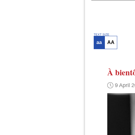
TEXT SIZE
aa
AA
À bientô
9 April 