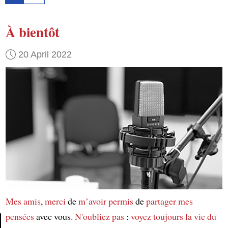
À bientôt
20 April 2022
Mes amis
,
merci
de
m’avoir permis
de
partager mes
pensées
avec vous.
N'oubliez pas
:
voyez toujours la vie du