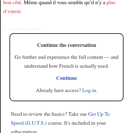
bon côté
. Même quand il vous semble qu’il n’y a
plus
Article
d’espoir
.
À la prochaine fois !
Continue the conversation
Go further and experience the full content — and
understand how French is actually used.
Continue
Already have access?
Log in
.
Need to review the basics? Take our
Get Up To
Speed (G.U.T.S.)
course. It's included in your
subscription.