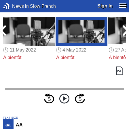
Sign In
News in Slow French
11 May 2022
4 May 2022
27 Apr
À bientôt
À bientôt
À bientôt
TEXT SIZE
aa
AA