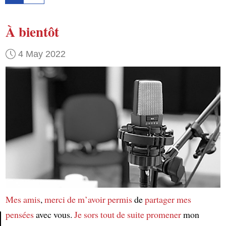
À bientôt
4 May 2022
Mes amis
,
merci de m’avoir permis
de
partager mes
pensées
avec vous.
Je sors
tout de suite
promener
mon