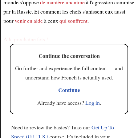
monde s’oppose
de manière unanime
à l'agression commise
par la Russie. Et comment les chefs s'unissent eux aussi
Article
pour
venir en aide
à ceux
qui souffrent
.
À la prochaine fois !
Continue the conversation
Go further and experience the full content — and
understand how French is actually used.
Continue
Already have access?
Log in
.
Need to review the basics? Take our
Get Up To
Speed (G.U.T.S.)
course. It's included in your