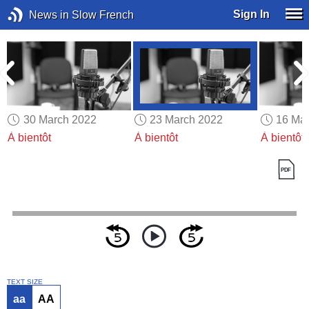
Sign In
News in Slow French
30 March 2022
23 March 2022
16 Ma
À bientôt
À bientôt
À bientôt
TEXT SIZE
aa
AA